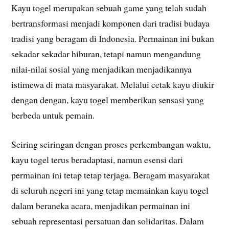
Kayu togel merupakan sebuah game yang telah sudah
bertransformasi menjadi komponen dari tradisi budaya
tradisi yang beragam di Indonesia. Permainan ini bukan
sekadar sekadar hiburan, tetapi namun mengandung
nilai-nilai sosial yang menjadikan menjadikannya
istimewa di mata masyarakat. Melalui cetak kayu diukir
dengan dengan, kayu togel memberikan sensasi yang
berbeda untuk pemain.
Seiring seiringan dengan proses perkembangan waktu,
kayu togel terus beradaptasi, namun esensi dari
permainan ini tetap tetap terjaga. Beragam masyarakat
di seluruh negeri ini yang tetap memainkan kayu togel
dalam beraneka acara, menjadikan permainan ini
sebuah representasi persatuan dan solidaritas. Dalam