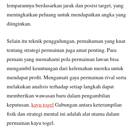
lemparannya berdasarkan jarak dan posisi target, yang
meningkatkan peluang untuk mendapatkan angka yang
diinginkan.
Selain itu teknik penggulungan, pemahaman yang kuat
tentang strategi permainan juga amat penting. Para
pemain yang memahami pola permainan lawan bisa
mengambil keuntungan dari kelemahan mereka untuk
mendapat profit. Mengamati gaya permainan rival serta
melakukan analisis terhadap setiap langkah dapat
memberikan wawasan baru dalam pengambilan
keputusan.
kayu togel
Gabungan antara keterampilan
fisik dan strategi mental ini adalah alat utama dalam
permainan kayu togel.