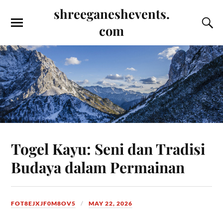
shreeganeshevents.
com
Togel Kayu: Seni dan Tradisi
Budaya dalam Permainan
FOT8EJXJF0M8OV5
MAY 22, 2026