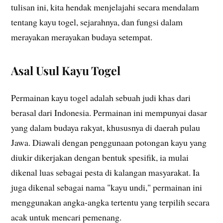
tulisan ini, kita hendak menjelajahi secara mendalam
tentang kayu togel, sejarahnya, dan fungsi dalam
merayakan merayakan budaya setempat.
Asal Usul Kayu Togel
Permainan kayu togel adalah sebuah judi khas dari
berasal dari Indonesia. Permainan ini mempunyai dasar
yang dalam budaya rakyat, khususnya di daerah pulau
Jawa. Diawali dengan penggunaan potongan kayu yang
diukir dikerjakan dengan bentuk spesifik, ia mulai
dikenal luas sebagai pesta di kalangan masyarakat. Ia
juga dikenal sebagai nama "kayu undi," permainan ini
menggunakan angka-angka tertentu yang terpilih secara
acak untuk mencari pemenang.