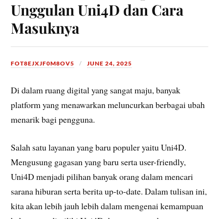
Unggulan Uni4D dan Cara
Masuknya
FOT8EJXJF0M8OV5
JUNE 24, 2025
Di dalam ruang digital yang sangat maju, banyak
platform yang menawarkan meluncurkan berbagai ubah
menarik bagi pengguna.
Salah satu layanan yang baru populer yaitu Uni4D.
Mengusung gagasan yang baru serta user-friendly,
Uni4D menjadi pilihan banyak orang dalam mencari
sarana hiburan serta berita up-to-date. Dalam tulisan ini,
kita akan lebih jauh lebih dalam mengenai kemampuan