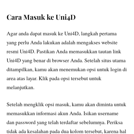
Cara Masuk ke Uni4D
Agar anda dapat masuk ke Uni4D, langkah pertama
yang perlu Anda lakukan adalah mengakses website
resmi Uni4D. Pastikan Anda memasukkan tautan link
Uni4D yang benar di browser Anda. Setelah situs utama
ditampilkan, kamu akan menemukan opsi untuk login di
area atas layar. Klik pada opsi tersebut untuk
melanjutkan.
Setelah mengklik opsi masuk, kamu akan diminta untuk
memasukkan informasi akun Anda. Isikan username
dan password yang telah terdaftar sebelumnya. Periksa
tidak ada kesalahan pada dua kolom tersebut, karena hal