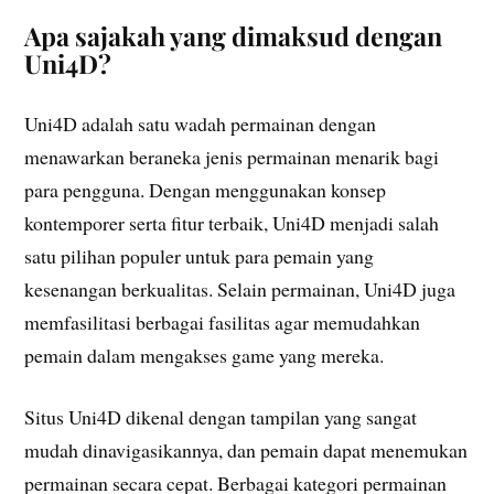
Apa sajakah yang dimaksud dengan
Uni4D?
Uni4D adalah satu wadah permainan dengan
menawarkan beraneka jenis permainan menarik bagi
para pengguna. Dengan menggunakan konsep
kontemporer serta fitur terbaik, Uni4D menjadi salah
satu pilihan populer untuk para pemain yang
kesenangan berkualitas. Selain permainan, Uni4D juga
memfasilitasi berbagai fasilitas agar memudahkan
pemain dalam mengakses game yang mereka.
Situs Uni4D dikenal dengan tampilan yang sangat
mudah dinavigasikannya, dan pemain dapat menemukan
permainan secara cepat. Berbagai kategori permainan