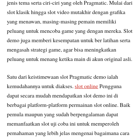
jenis tema serta ciri-ciri yang oleh Pragmatic. Mulai dari
slot klasik hingga slot video mutakhir dengan grafika
yang menawan, masing-masing pemain memiliki
peluang untuk mencoba game yang dengan mereka. Slot
demo juga memberi kesempatan untuk ber latihan serta
mengasah strategi game, agar bisa meningkatkan
peluang untuk menang ketika main di akun original asli.
Satu dari keistimewaan slot Pragmatic demo ialah
kemudahannya untuk diakses.
slot online
Pengguna
dapat secara mudah mendapatkan slot demo ini di
berbagai platform-platform permainan slot online. Baik
pemula maupun yang sudah berpengalaman dapat
memanfaatkan slot uji coba ini untuk memperoleh
pemahaman yang lebih jelas mengenai bagaimana cara