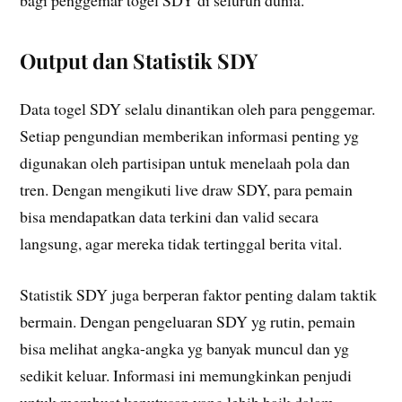
Output dan Statistik SDY
Data togel SDY selalu dinantikan oleh para penggemar.
Setiap pengundian memberikan informasi penting yg
digunakan oleh partisipan untuk menelaah pola dan
tren. Dengan mengikuti live draw SDY, para pemain
bisa mendapatkan data terkini dan valid secara
langsung, agar mereka tidak tertinggal berita vital.
Statistik SDY juga berperan faktor penting dalam taktik
bermain. Dengan pengeluaran SDY yg rutin, pemain
bisa melihat angka-angka yg banyak muncul dan yg
sedikit keluar. Informasi ini memungkinkan penjudi