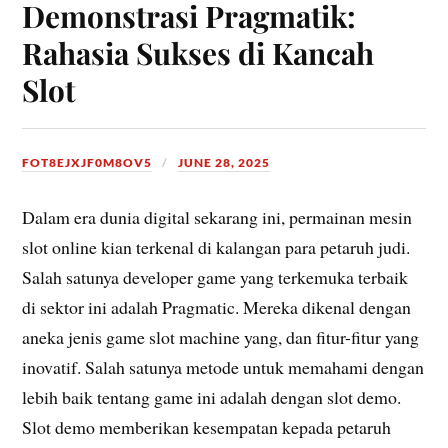
Demonstrasi Pragmatik:
Rahasia Sukses di Kancah
Slot
FOT8EJXJF0M8OV5
JUNE 28, 2025
Dalam era dunia digital sekarang ini, permainan mesin
slot online kian terkenal di kalangan para petaruh judi.
Salah satunya developer game yang terkemuka terbaik
di sektor ini adalah Pragmatic. Mereka dikenal dengan
aneka jenis game slot machine yang, dan fitur-fitur yang
inovatif. Salah satunya metode untuk memahami dengan
lebih baik tentang game ini adalah dengan slot demo.
Slot demo memberikan kesempatan kepada petaruh