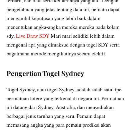
terbaru, dan data serta keluarannya yang lalu. Dengan
pengetahuan yang jelas tentang data ini, pemain dapat
mengambil keputusan yang lebih baik dalam
menentukan angka-angka mereka mereka pada kolam
sdy.
Live Draw SDY
Mari mari selidiki lebih dalam
mengenai apa yang dimaksud dengan togel SDY serta
bagaimana metode mengikutinya secara efektif.
Pengertian Togel Sydney
Togel Sydney, atau togel Sydney, adalah salah satu tipe
permainan lotere yang terkenal di negara ini. Permainan
ini datang dari Sydney, Australia, dan menyediakan
berbagai jenis taruhan yang seru. Pemain dapat
memasang angka yang para pemain prediksi akan