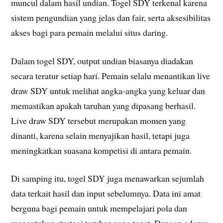
muncul dalam hasil undian. Togel SDY terkenal karena
sistem pengundian yang jelas dan fair, serta aksesibilitas
akses bagi para pemain melalui situs daring.
Dalam togel SDY, output undian biasanya diadakan
secara teratur setiap hari. Pemain selalu menantikan live
draw SDY untuk melihat angka-angka yang keluar dan
memastikan apakah taruhan yang dipasang berhasil.
Live draw SDY tersebut merupakan momen yang
dinanti, karena selain menyajikan hasil, tetapi juga
meningkatkan suasana kompetisi di antara pemain.
Di samping itu, togel SDY juga menawarkan sejumlah
data terkait hasil dan input sebelumnya. Data ini amat
berguna bagi pemain untuk mempelajari pola dan