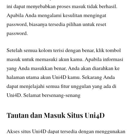
ini dapat menyebabkan proses masuk tidak berhasil.
Apabila Anda mengalami kesulitan mengingat
password, biasanya tersedia pilihan untuk reset
password.
Setelah semua kolom terisi dengan benar, klik tombol
masuk untuk memasuki akun kamu. Apabila informasi
yang Anda masukkan benar, Anda akan diarahkan ke
halaman utama akun Uni4D kamu. Sekarang Anda
dapat menjelajahi semua fitur unggulan yang ada di
Uni4D. Selamat bersenang-senang
Tautan dan Masuk Situs Uni4D
Akses situs Uni4D dapat tersedia dengan menggunakan