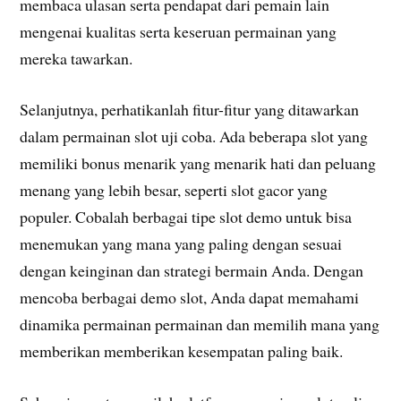
membaca ulasan serta pendapat dari pemain lain
mengenai kualitas serta keseruan permainan yang
mereka tawarkan.
Selanjutnya, perhatikanlah fitur-fitur yang ditawarkan
dalam permainan slot uji coba. Ada beberapa slot yang
memiliki bonus menarik yang menarik hati dan peluang
menang yang lebih besar, seperti slot gacor yang
populer. Cobalah berbagai tipe slot demo untuk bisa
menemukan yang mana yang paling dengan sesuai
dengan keinginan dan strategi bermain Anda. Dengan
mencoba berbagai demo slot, Anda dapat memahami
dinamika permainan permainan dan memilih mana yang
memberikan memberikan kesempatan paling baik.