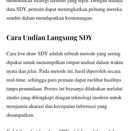
menentukan strategi taruhan yang tepat. Dengan adanya
data SDY, pemain dapat meningkatkan peluang mereka
sendiri dalam mendapatkan kemenangan.
Cara Undian Langsung SDY
Cara live draw SDY adalah sebuah metode yang sering
dipakai untuk menampilkan output undian dalam waktu
nyata dan jelas. Pada metode ini, hasil diperoleh secara
real-time, sehingga para pemain dapat melihat hasilnya
tanpa penundaan. Proses ini biasanya dilakukan melalui
studio yang dilengkapi dengan teknologi modern untuk
menjamin akurasi dan kecepatan informasi yang
disampaikan.