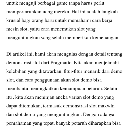
untuk menguji berbagai game tanpa harus perlu
mempertaruhkan uang mereka. Hal ini adalah langkah
krusial bagi orang baru untuk memahami cara kerja
mesin slot, yaitu cara menemukan slot yang
menguntungkan yang selalu memberikan kemenangan.
Di artikel ini, kami akan mengulas dengan detail tentang
demonstrasi slot dari Pragmatic. Kita akan menjelajahi
kelebihan yang ditawarkan, fitur-fitur menarik dari demo
slot, dan cara penggunaan akun slot demo bisa
membantu meningkatkan kemampuan petaruh. Selain
itu , kita akan meninjau aneka varian slot demo yang
dapat ditemukan, termasuk demonstrasi slot maxwin
dan slot demo yang menguntungkan. Dengan adanya
pemahaman yang tepat, banyak petaruh diharapkan bisa