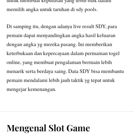
untuk membuat keputusan yang lebih baik dalam
memilih angka untuk taruhan di sdy pools.
Di samping itu, dengan adanya live result SDY, para
pemain dapat menyandingkan angka hasil keluaran
dengan angka yg mereka pasang. Ini memberikan
keterbukaan dan kepercayaan dalam permainan togel
online, yang membuat pengalaman bermain lebih
menarik serta berdaya saing. Data SDY bisa membantu
pemain mendalami lebih jauh taktik yg tepat untuk
mengejar kemenangan.
Mengenal Slot Game