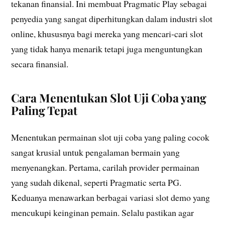
tekanan finansial. Ini membuat Pragmatic Play sebagai
penyedia yang sangat diperhitungkan dalam industri slot
online, khususnya bagi mereka yang mencari-cari slot
yang tidak hanya menarik tetapi juga menguntungkan
secara finansial.
Cara Menentukan Slot Uji Coba yang
Paling Tepat
Menentukan permainan slot uji coba yang paling cocok
sangat krusial untuk pengalaman bermain yang
menyenangkan. Pertama, carilah provider permainan
yang sudah dikenal, seperti Pragmatic serta PG.
Keduanya menawarkan berbagai variasi slot demo yang
mencukupi keinginan pemain. Selalu pastikan agar