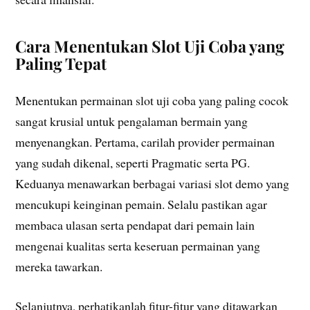
Cara Menentukan Slot Uji Coba yang
Paling Tepat
Menentukan permainan slot uji coba yang paling cocok
sangat krusial untuk pengalaman bermain yang
menyenangkan. Pertama, carilah provider permainan
yang sudah dikenal, seperti Pragmatic serta PG.
Keduanya menawarkan berbagai variasi slot demo yang
mencukupi keinginan pemain. Selalu pastikan agar
membaca ulasan serta pendapat dari pemain lain
mengenai kualitas serta keseruan permainan yang
mereka tawarkan.
Selanjutnya, perhatikanlah fitur-fitur yang ditawarkan