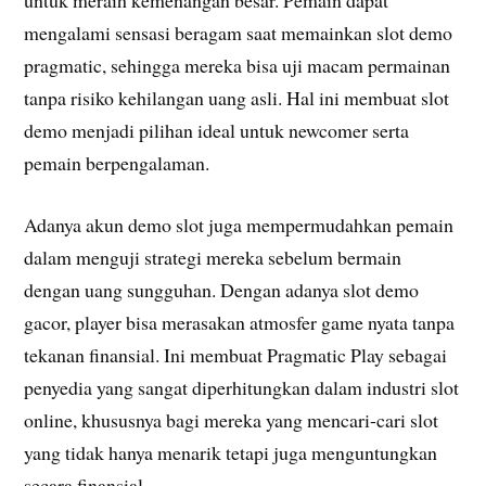
mengalami sensasi beragam saat memainkan slot demo
pragmatic, sehingga mereka bisa uji macam permainan
tanpa risiko kehilangan uang asli. Hal ini membuat slot
demo menjadi pilihan ideal untuk newcomer serta
pemain berpengalaman.
Adanya akun demo slot juga mempermudahkan pemain
dalam menguji strategi mereka sebelum bermain
dengan uang sungguhan. Dengan adanya slot demo
gacor, player bisa merasakan atmosfer game nyata tanpa
tekanan finansial. Ini membuat Pragmatic Play sebagai
penyedia yang sangat diperhitungkan dalam industri slot
online, khususnya bagi mereka yang mencari-cari slot
yang tidak hanya menarik tetapi juga menguntungkan
secara finansial.