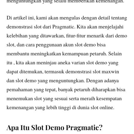
menguntungkan yang selalu memberikan kemenangan.
Di artikel ini, kami akan mengulas dengan detail tentang
demonstrasi slot dari Pragmatic. Kita akan menjelajahi
kelebihan yang ditawarkan, fitur-fitur menarik dari demo
slot, dan cara penggunaan akun slot demo bisa
membantu meningkatkan kemampuan petaruh. Selain
itu , kita akan meninjau aneka varian slot demo yang
dapat ditemukan, termasuk demonstrasi slot maxwin
dan slot demo yang menguntungkan. Dengan adanya
pemahaman yang tepat, banyak petaruh diharapkan bisa
menemukan slot yang sesuai serta meraih kesempatan
kemenangan yang lebih tinggi di dunia slot online.
Apa Itu Slot Demo Pragmatic?