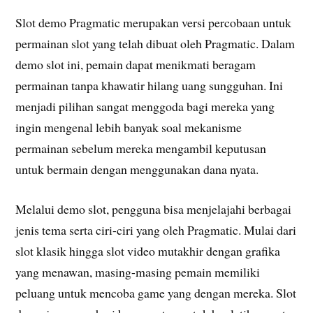
Slot demo Pragmatic merupakan versi percobaan untuk
permainan slot yang telah dibuat oleh Pragmatic. Dalam
demo slot ini, pemain dapat menikmati beragam
permainan tanpa khawatir hilang uang sungguhan. Ini
menjadi pilihan sangat menggoda bagi mereka yang
ingin mengenal lebih banyak soal mekanisme
permainan sebelum mereka mengambil keputusan
untuk bermain dengan menggunakan dana nyata.
Melalui demo slot, pengguna bisa menjelajahi berbagai
jenis tema serta ciri-ciri yang oleh Pragmatic. Mulai dari
slot klasik hingga slot video mutakhir dengan grafika
yang menawan, masing-masing pemain memiliki
peluang untuk mencoba game yang dengan mereka. Slot