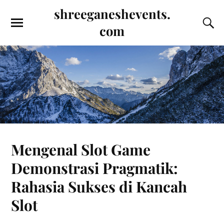
shreeganeshevents.
com
Mengenal Slot Game
Demonstrasi Pragmatik:
Rahasia Sukses di Kancah
Slot