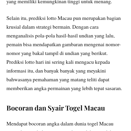
yang memiliki kemungkinan tinggi untuk menang.
Selain itu, prediksi lotto Macau pun merupakan bagian
krusial dalam strategi bermain. Dengan cara
menganalisis pola-pola hasil-hasil undian yang lalu,
pemain bisa mendapatkan gambaran mengenai nomor-
nomor yang bakal tampil di undian yang berikut.
Prediksi lotto hari ini sering kali mengacu kepada
informasi itu, dan banyak banyak yang meyakini
bahwasanya pemahaman yang matang teliti dapat
memberikan angka permainan yang lebih tepat sasaran.
Bocoran dan Syair Togel Macau
Mendapat bocoran angka dalam dunia togel Macau