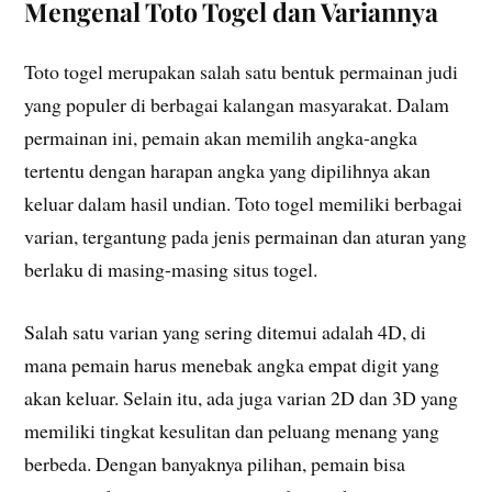
Mengenal Toto Togel dan Variannya
Toto togel merupakan salah satu bentuk permainan judi
yang populer di berbagai kalangan masyarakat. Dalam
permainan ini, pemain akan memilih angka-angka
tertentu dengan harapan angka yang dipilihnya akan
keluar dalam hasil undian. Toto togel memiliki berbagai
varian, tergantung pada jenis permainan dan aturan yang
berlaku di masing-masing situs togel.
Salah satu varian yang sering ditemui adalah 4D, di
mana pemain harus menebak angka empat digit yang
akan keluar. Selain itu, ada juga varian 2D dan 3D yang
memiliki tingkat kesulitan dan peluang menang yang
berbeda. Dengan banyaknya pilihan, pemain bisa