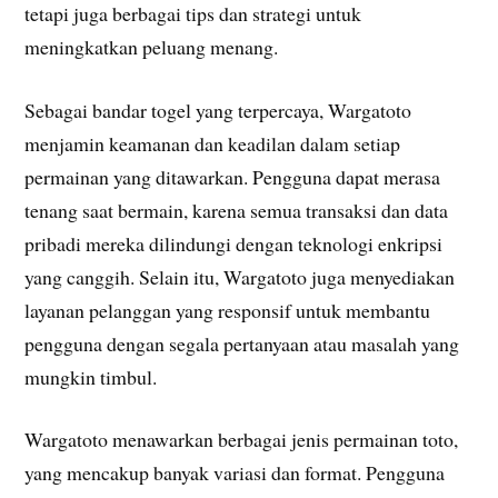
tetapi juga berbagai tips dan strategi untuk
meningkatkan peluang menang.
Sebagai bandar togel yang terpercaya, Wargatoto
menjamin keamanan dan keadilan dalam setiap
permainan yang ditawarkan. Pengguna dapat merasa
tenang saat bermain, karena semua transaksi dan data
pribadi mereka dilindungi dengan teknologi enkripsi
yang canggih. Selain itu, Wargatoto juga menyediakan
layanan pelanggan yang responsif untuk membantu
pengguna dengan segala pertanyaan atau masalah yang
mungkin timbul.
Wargatoto menawarkan berbagai jenis permainan toto,
yang mencakup banyak variasi dan format. Pengguna