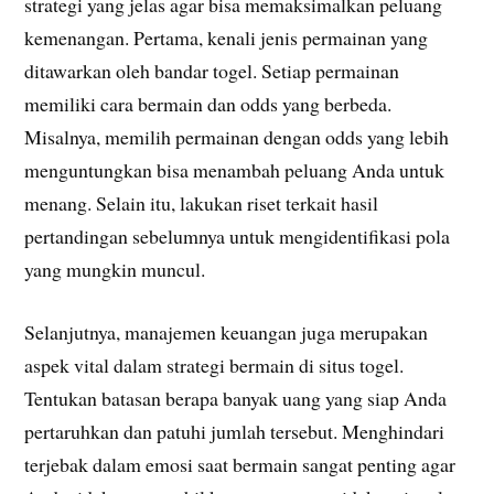
strategi yang jelas agar bisa memaksimalkan peluang
kemenangan. Pertama, kenali jenis permainan yang
ditawarkan oleh bandar togel. Setiap permainan
memiliki cara bermain dan odds yang berbeda.
Misalnya, memilih permainan dengan odds yang lebih
menguntungkan bisa menambah peluang Anda untuk
menang. Selain itu, lakukan riset terkait hasil
pertandingan sebelumnya untuk mengidentifikasi pola
yang mungkin muncul.
Selanjutnya, manajemen keuangan juga merupakan
aspek vital dalam strategi bermain di situs togel.
Tentukan batasan berapa banyak uang yang siap Anda
pertaruhkan dan patuhi jumlah tersebut. Menghindari
terjebak dalam emosi saat bermain sangat penting agar