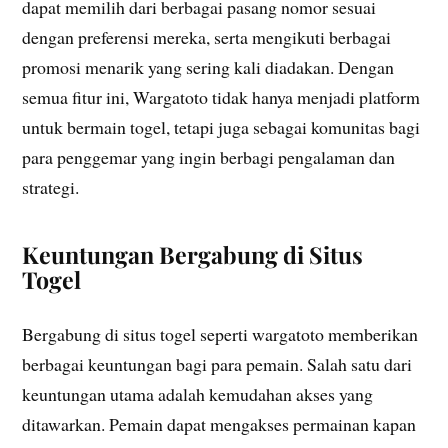
dapat memilih dari berbagai pasang nomor sesuai
dengan preferensi mereka, serta mengikuti berbagai
promosi menarik yang sering kali diadakan. Dengan
semua fitur ini, Wargatoto tidak hanya menjadi platform
untuk bermain togel, tetapi juga sebagai komunitas bagi
para penggemar yang ingin berbagi pengalaman dan
strategi.
Keuntungan Bergabung di Situs
Togel
Bergabung di situs togel seperti wargatoto memberikan
berbagai keuntungan bagi para pemain. Salah satu dari
keuntungan utama adalah kemudahan akses yang
ditawarkan. Pemain dapat mengakses permainan kapan