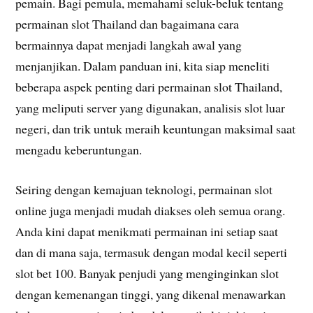
pemain. Bagi pemula, memahami seluk-beluk tentang
permainan slot Thailand dan bagaimana cara
bermainnya dapat menjadi langkah awal yang
menjanjikan. Dalam panduan ini, kita siap meneliti
beberapa aspek penting dari permainan slot Thailand,
yang meliputi server yang digunakan, analisis slot luar
negeri, dan trik untuk meraih keuntungan maksimal saat
mengadu keberuntungan.
Seiring dengan kemajuan teknologi, permainan slot
online juga menjadi mudah diakses oleh semua orang.
Anda kini dapat menikmati permainan ini setiap saat
dan di mana saja, termasuk dengan modal kecil seperti
slot bet 100. Banyak penjudi yang menginginkan slot
dengan kemenangan tinggi, yang dikenal menawarkan