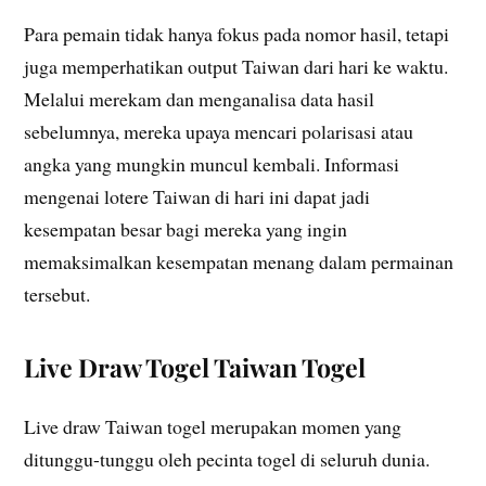
Para pemain tidak hanya fokus pada nomor hasil, tetapi
juga memperhatikan output Taiwan dari hari ke waktu.
Melalui merekam dan menganalisa data hasil
sebelumnya, mereka upaya mencari polarisasi atau
angka yang mungkin muncul kembali. Informasi
mengenai lotere Taiwan di hari ini dapat jadi
kesempatan besar bagi mereka yang ingin
memaksimalkan kesempatan menang dalam permainan
tersebut.
Live Draw Togel Taiwan Togel
Live draw Taiwan togel merupakan momen yang
ditunggu-tunggu oleh pecinta togel di seluruh dunia.