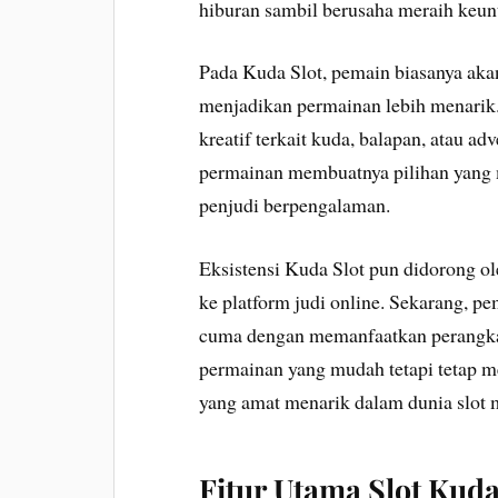
hiburan sambil berusaha meraih keun
Pada Kuda Slot, pemain biasanya aka
menjadikan permainan lebih menarik. 
kreatif terkait kuda, balapan, atau 
permainan membuatnya pilihan yang m
penjudi berpengalaman.
Eksistensi Kuda Slot pun didorong 
ke platform judi online. Sekarang, p
cuma dengan memanfaatkan perangkat
permainan yang mudah tetapi tetap m
yang amat menarik dalam dunia slot m
Fitur Utama Slot Kud