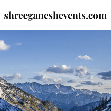
shreeganeshevents.com