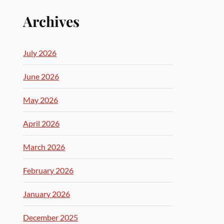
Archives
July 2026
June 2026
May 2026
April 2026
March 2026
February 2026
January 2026
December 2025