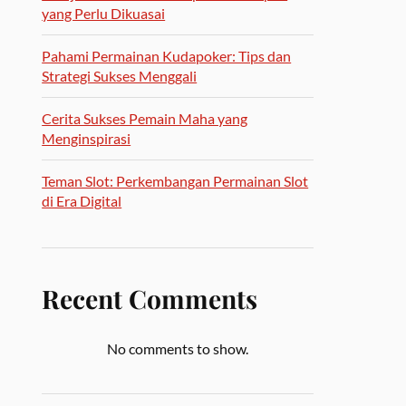
yang Perlu Dikuasai
Pahami Permainan Kudapoker: Tips dan
Strategi Sukses Menggali
Cerita Sukses Pemain Maha yang
Menginspirasi
Teman Slot: Perkembangan Permainan Slot
di Era Digital
Recent Comments
No comments to show.