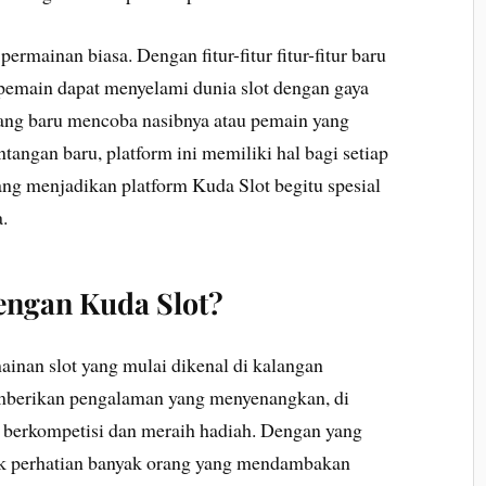
rmainan biasa. Dengan fitur-fitur fitur-fitur baru
pemain dapat menyelami dunia slot dengan gaya
ang baru mencoba nasibnya atau pemain yang
tangan baru, platform ini memiliki hal bagi setiap
ng menjadikan platform Kuda Slot begitu spesial
.
engan Kuda Slot?
inan slot yang mulai dikenal di kalangan
mberikan pengalaman yang menyenangkan, di
 berkompetisi dan meraih hadiah. Dengan yang
rik perhatian banyak orang yang mendambakan