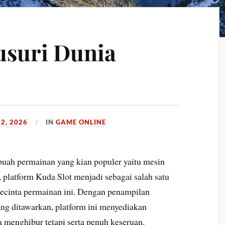
usuri Dunia
2, 2026
IN
GAME ONLINE
buah permainan yang kian populer yaitu mesin
, platform Kuda Slot menjadi sebagai salah satu
pecinta permainan ini. Dengan penampilan
ng ditawarkan, platform ini menyediakan
 menghibur tetapi serta penuh keseruan.