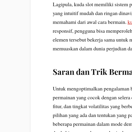
Lagipula, kuda slot memiliki sistem 
yang intuitif mudah dan ringan din
memahami dari awal cara bermain.
ku
responsif, pengguna bisa memperole
elemen tersebut bekerja sama untuk
memuaskan dalam dunia perjudian da
Saran dan Trik Berma
Untuk mengoptimalkan pengalaman be
permainan yang cocok dengan selera d
fitur, dan tingkat volatilitas yang b
pilihan yang ada dan tentukan yang p
beberapa permainan dalam mode dem