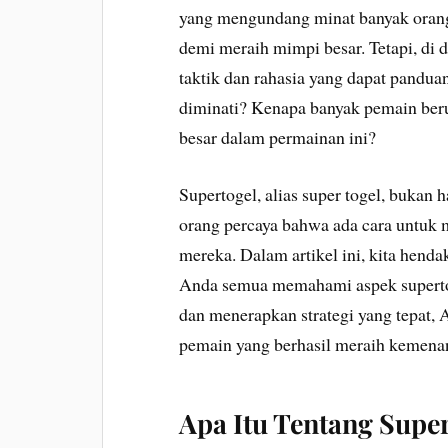
yang mengundang minat banyak orang
demi meraih mimpi besar. Tetapi, di 
taktik dan rahasia yang dapat pandua
diminati? Kenapa banyak pemain be
besar dalam permainan ini?
Supertogel, alias super togel, bukan
orang percaya bahwa ada cara untu
mereka. Dalam artikel ini, kita hend
Anda semua memahami aspek supert
dan menerapkan strategi yang tepat, 
pemain yang berhasil meraih kemenan
Apa Itu Tentang Supe