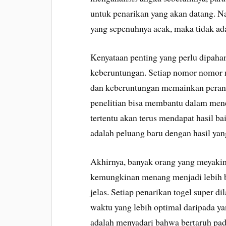
untuk penarikan yang akan datang. N
yang sepenuhnya acak, maka tidak ad
Kenyataan penting yang perlu dipaha
keberuntungan. Setiap nomor nomor
dan keberuntungan memainkan peran 
penelitian bisa membantu dalam men
tertentu akan terus mendapat hasil b
adalah peluang baru dengan hasil yang
Akhirnya, banyak orang yang meyakin
kemungkinan menang menjadi lebih b
jelas. Setiap penarikan togel super d
waktu yang lebih optimal daripada ya
adalah menyadari bahwa bertaruh pad