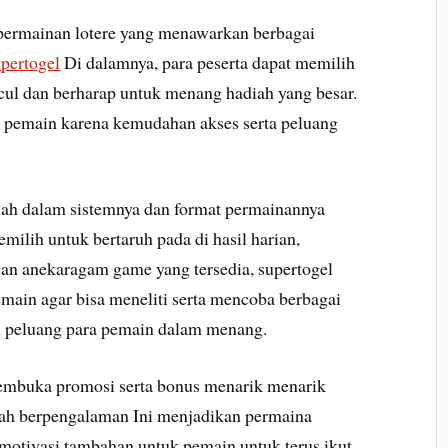
 permainan lotere yang menawarkan berbagai
upertogel
Di dalamnya, para peserta dapat memilih
ul dan berharap untuk menang hadiah yang besar.
n pemain karena kemudahan akses serta peluang
alah dalam sistemnya dan format permainannya
milih untuk bertaruh pada di hasil harian,
an anekaragam game yang tersedia, supertogel
ain agar bisa meneliti serta mencoba berbagai
n peluang para pemain dalam menang.
 membuka promosi serta bonus menarik menarik
ah berpengalaman Ini menjadikan permaina
tivasi tambahan untuk pemain untuk terus ikut