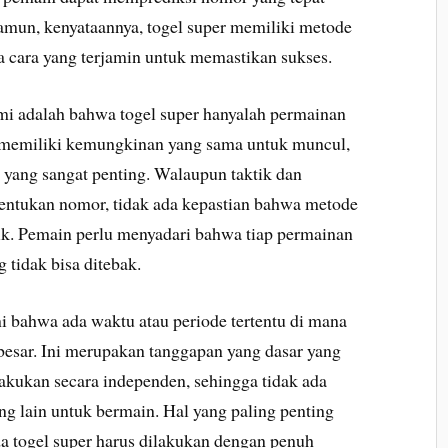
amun, kenyataannya, togel super memiliki metode
a cara yang terjamin untuk memastikan sukses.
mi adalah bahwa togel super hanyalah permainan
 memiliki kemungkinan yang sama untuk muncul,
yang sangat penting. Walaupun taktik dan
entukan nomor, tidak ada kepastian bahwa metode
aik. Pemain perlu menyadari bahwa tiap permainan
 tidak bisa ditebak.
i bahwa ada waktu atau periode tertentu di mana
esar. Ini merupakan tanggapan yang dasar yang
ilakukan secara independen, sehingga tidak ada
ng lain untuk bermain. Hal yang paling penting
a togel super harus dilakukan dengan penuh