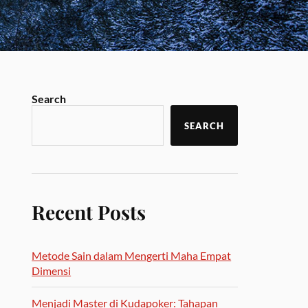
Search
SEARCH
Recent Posts
Metode Sain dalam Mengerti Maha Empat
Dimensi
Menjadi Master di Kudapoker: Tahapan