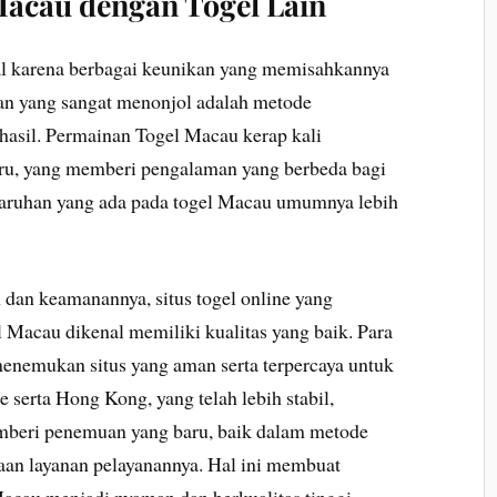
acau dengan Togel Lain
l karena berbagai keunikan yang memisahkannya
daan yang sangat menonjol adalah metode
hasil. Permainan Togel Macau kerap kali
baru, yang memberi pengalaman yang berbeda bagi
is taruhan yang ada pada togel Macau umumnya lebih
dan keamanannya, situs togel online yang
Macau dikenal memiliki kualitas yang baik. Para
menemukan situs yang aman serta terpercaya untuk
e serta Hong Kong, yang telah lebih stabil,
beri penemuan yang baru, baik dalam metode
n layanan pelayanannya. Hal ini membuat
cau menjadi nyaman dan berkualitas tinggi.