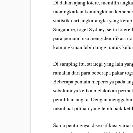
Di dalam ajang lotere, memilih angka
meningkatkan kemungkinan kemenanga
statistik dari angka-angka yang kerap 
Singapore, togel Sydney, serta loter
para pemain bisa mengidentifikasi 
kemungkinan lebih tinggi untuk kelua
Di samping itu, strategi yang lain ya
ramalan dari para beberapa pakar tog
Beberapa pemain mepercaya pada ang
sebelumnya ketika melakukan permain
pemilihan angka. Dengan menggabungk
membuat pilihan yang lebih baik keti
Sama pentingnya, diversifikasi varia