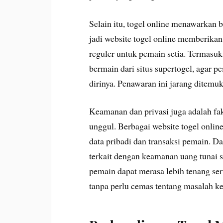
Selain itu, togel online menawarkan 
jadi website togel online memberika
reguler untuk pemain setia. Termasu
bermain dari situs supertogel, agar
dirinya. Penawaran ini jarang ditem
Keamanan dan privasi juga adalah fak
unggul. Berbagai website togel onli
data pribadi dan transaksi pemain. Da
terkait dengan keamanan uang tunai s
pemain dapat merasa lebih tenang ser
tanpa perlu cemas tentang masalah k