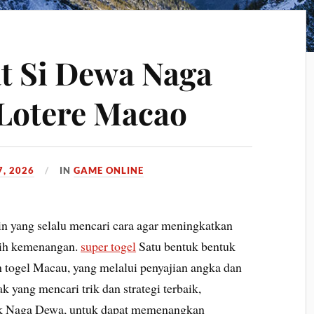
at Si Dewa Naga
Lotere Macao
7, 2026
IN
GAME ONLINE
in yang selalu mencari cara agar meningkatkan
aih kemenangan.
super togel
Satu bentuk bentuk
 togel Macau, yang melalui penyajian angka dan
 yang mencari trik dan strategi terbaik,
ak Naga Dewa, untuk dapat memenangkan