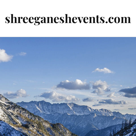
shreeganeshevents.com