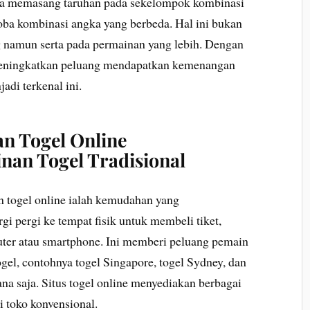
ya memasang taruhan pada sekelompok kombinasi
ba kombinasi angka yang berbeda. Hal ini bukan
ng namun serta pada permainan yang lebih. Dengan
a meningkatkan peluang mendapatkan kemenangan
adi terkenal ini.
n Togel Online
an Togel Tradisional
n togel online ialah kemudahan yang
gi pergi ke tempat fisik untuk membeli tiket,
ter atau smartphone. Ini memberi peluang pemain
togel, contohnya togel Singapore, togel Sydney, dan
na saja. Situs togel online menyediakan berbagai
i toko konvensional.