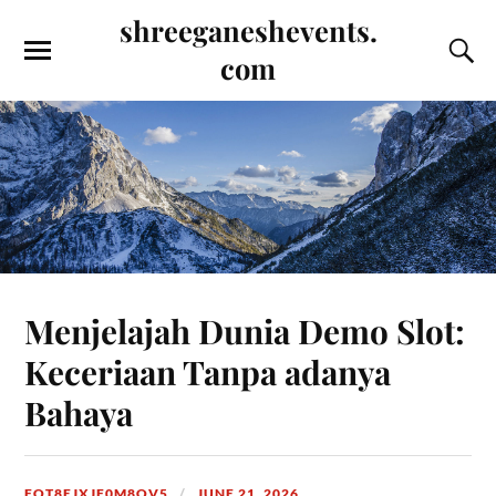
shreeganeshevents.
com
Menjelajah Dunia Demo Slot:
Keceriaan Tanpa adanya
Bahaya
FOT8EJXJF0M8OV5
JUNE 21, 2026