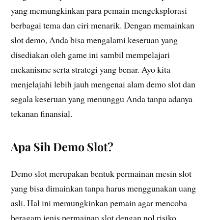
yang memungkinkan para pemain mengeksplorasi
berbagai tema dan ciri menarik. Dengan memainkan
slot demo, Anda bisa mengalami keseruan yang
disediakan oleh game ini sambil mempelajari
mekanisme serta strategi yang benar. Ayo kita
menjelajahi lebih jauh mengenai alam demo slot dan
segala keseruan yang menunggu Anda tanpa adanya
tekanan finansial.
Apa Sih Demo Slot?
Demo slot merupakan bentuk permainan mesin slot
yang bisa dimainkan tanpa harus menggunakan uang
asli. Hal ini memungkinkan pemain agar mencoba
beragam jenis permainan slot dengan nol risiko