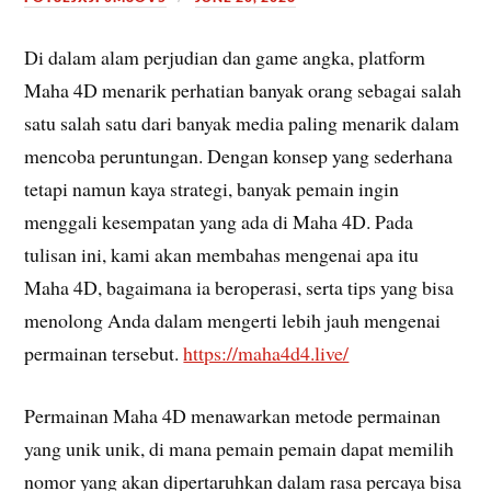
Di dalam alam perjudian dan game angka, platform
Maha 4D menarik perhatian banyak orang sebagai salah
satu salah satu dari banyak media paling menarik dalam
mencoba peruntungan. Dengan konsep yang sederhana
tetapi namun kaya strategi, banyak pemain ingin
menggali kesempatan yang ada di Maha 4D. Pada
tulisan ini, kami akan membahas mengenai apa itu
Maha 4D, bagaimana ia beroperasi, serta tips yang bisa
menolong Anda dalam mengerti lebih jauh mengenai
permainan tersebut.
https://maha4d4.live/
Permainan Maha 4D menawarkan metode permainan
yang unik unik, di mana pemain pemain dapat memilih
nomor yang akan dipertaruhkan dalam rasa percaya bisa