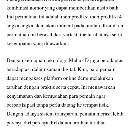
kombinasi nomor yang dapat memberikan nasib baik.
Inti permainan ini adalah memprediksi memprediksi 4
angka angka akan akan muncul pada undian. Keunikan
permainan ini berasal dari variasi tipe taruhannya serta
kesempatan yang ditawarkan.
Dengan kemajuan teknologi, Maha 4D juga beradaptasi
beradaptasi dalam zaman digital. Kini, para pemain
dapat mengakses platform online demi melakukan
taruhan dengan praktis serta cepat. Ini menawarkan
kenyamanan dan kemudahan para pemain agar
berpartisipasi tanpa perlu datang ke tempat fisik.
Dengan adanya sistem transparan, pemain merasa lebih
percaya diri percaya diri dalam taruhan taruhan.