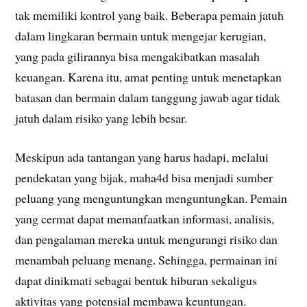
tak memiliki kontrol yang baik. Beberapa pemain jatuh
dalam lingkaran bermain untuk mengejar kerugian,
yang pada gilirannya bisa mengakibatkan masalah
keuangan. Karena itu, amat penting untuk menetapkan
batasan dan bermain dalam tanggung jawab agar tidak
jatuh dalam risiko yang lebih besar.
Meskipun ada tantangan yang harus hadapi, melalui
pendekatan yang bijak, maha4d bisa menjadi sumber
peluang yang menguntungkan menguntungkan. Pemain
yang cermat dapat memanfaatkan informasi, analisis,
dan pengalaman mereka untuk mengurangi risiko dan
menambah peluang menang. Sehingga, permainan ini
dapat dinikmati sebagai bentuk hiburan sekaligus
aktivitas yang potensial membawa keuntungan.