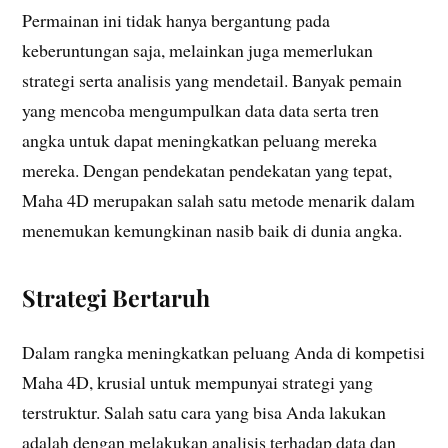
Permainan ini tidak hanya bergantung pada
keberuntungan saja, melainkan juga memerlukan
strategi serta analisis yang mendetail. Banyak pemain
yang mencoba mengumpulkan data data serta tren
angka untuk dapat meningkatkan peluang mereka
mereka. Dengan pendekatan pendekatan yang tepat,
Maha 4D merupakan salah satu metode menarik dalam
menemukan kemungkinan nasib baik di dunia angka.
Strategi Bertaruh
Dalam rangka meningkatkan peluang Anda di kompetisi
Maha 4D, krusial untuk mempunyai strategi yang
terstruktur. Salah satu cara yang bisa Anda lakukan
adalah dengan melakukan analisis terhadap data dan