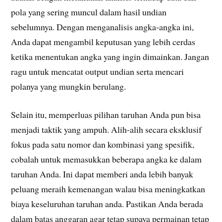
pola yang sering muncul dalam hasil undian
sebelumnya. Dengan menganalisis angka-angka ini,
Anda dapat mengambil keputusan yang lebih cerdas
ketika menentukan angka yang ingin dimainkan. Jangan
ragu untuk mencatat output undian serta mencari
polanya yang mungkin berulang.
Selain itu, memperluas pilihan taruhan Anda pun bisa
menjadi taktik yang ampuh. Alih-alih secara eksklusif
fokus pada satu nomor dan kombinasi yang spesifik,
cobalah untuk memasukkan beberapa angka ke dalam
taruhan Anda. Ini dapat memberi anda lebih banyak
peluang meraih kemenangan walau bisa meningkatkan
biaya keseluruhan taruhan anda. Pastikan Anda berada
dalam batas anggaran agar tetap supaya permainan tetap