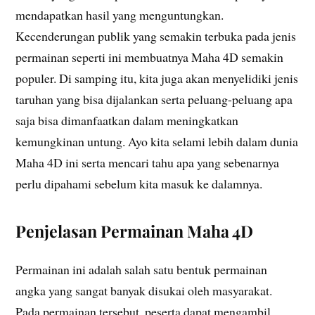
mendapatkan hasil yang menguntungkan.
Kecenderungan publik yang semakin terbuka pada jenis
permainan seperti ini membuatnya Maha 4D semakin
populer. Di samping itu, kita juga akan menyelidiki jenis
taruhan yang bisa dijalankan serta peluang-peluang apa
saja bisa dimanfaatkan dalam meningkatkan
kemungkinan untung. Ayo kita selami lebih dalam dunia
Maha 4D ini serta mencari tahu apa yang sebenarnya
perlu dipahami sebelum kita masuk ke dalamnya.
Penjelasan Permainan Maha 4D
Permainan ini adalah salah satu bentuk permainan
angka yang sangat banyak disukai oleh masyarakat.
Pada permainan tersebut, peserta dapat mengambil