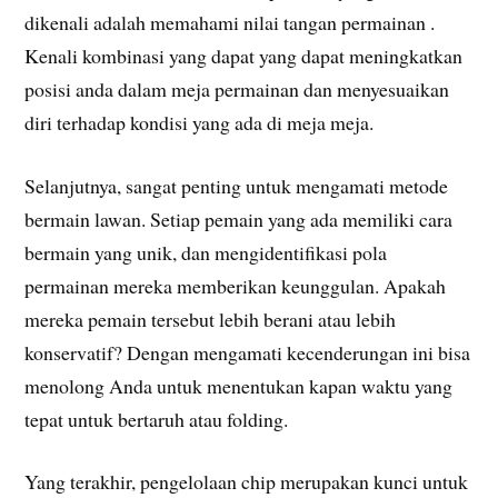
dikenali adalah memahami nilai tangan permainan .
Kenali kombinasi yang dapat yang dapat meningkatkan
posisi anda dalam meja permainan dan menyesuaikan
diri terhadap kondisi yang ada di meja meja.
Selanjutnya, sangat penting untuk mengamati metode
bermain lawan. Setiap pemain yang ada memiliki cara
bermain yang unik, dan mengidentifikasi pola
permainan mereka memberikan keunggulan. Apakah
mereka pemain tersebut lebih berani atau lebih
konservatif? Dengan mengamati kecenderungan ini bisa
menolong Anda untuk menentukan kapan waktu yang
tepat untuk bertaruh atau folding.
Yang terakhir, pengelolaan chip merupakan kunci untuk