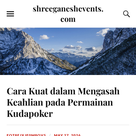
shreeganeshevents.
com
Cara Kuat dalam Mengasah
Keahlian pada Permainan
Kudapoker
FOT8EJXJF0M8OV5
MAY 27, 2026