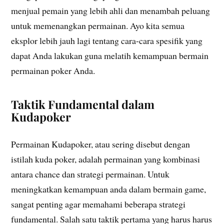
menjual pemain yang lebih ahli dan menambah peluang
untuk memenangkan permainan. Ayo kita semua
eksplor lebih jauh lagi tentang cara-cara spesifik yang
dapat Anda lakukan guna melatih kemampuan bermain
permainan poker Anda.
Taktik Fundamental dalam
Kudapoker
Permainan Kudapoker, atau sering disebut dengan
istilah kuda poker, adalah permainan yang kombinasi
antara chance dan strategi permainan. Untuk
meningkatkan kemampuan anda dalam bermain game,
sangat penting agar memahami beberapa strategi
fundamental. Salah satu taktik pertama yang harus harus