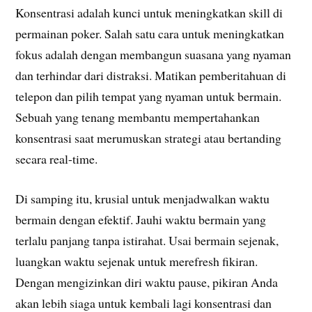
Konsentrasi adalah kunci untuk meningkatkan skill di
permainan poker. Salah satu cara untuk meningkatkan
fokus adalah dengan membangun suasana yang nyaman
dan terhindar dari distraksi. Matikan pemberitahuan di
telepon dan pilih tempat yang nyaman untuk bermain.
Sebuah yang tenang membantu mempertahankan
konsentrasi saat merumuskan strategi atau bertanding
secara real-time.
Di samping itu, krusial untuk menjadwalkan waktu
bermain dengan efektif. Jauhi waktu bermain yang
terlalu panjang tanpa istirahat. Usai bermain sejenak,
luangkan waktu sejenak untuk merefresh fikiran.
Dengan mengizinkan diri waktu pause, pikiran Anda
akan lebih siaga untuk kembali lagi konsentrasi dan