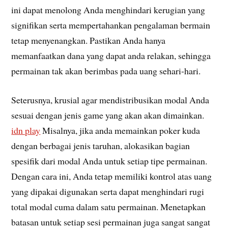
ini dapat menolong Anda menghindari kerugian yang
signifikan serta mempertahankan pengalaman bermain
tetap menyenangkan. Pastikan Anda hanya
memanfaatkan dana yang dapat anda relakan, sehingga
permainan tak akan berimbas pada uang sehari-hari.
Seterusnya, krusial agar mendistribusikan modal Anda
sesuai dengan jenis game yang akan akan dimainkan.
idn play
Misalnya, jika anda memainkan poker kuda
dengan berbagai jenis taruhan, alokasikan bagian
spesifik dari modal Anda untuk setiap tipe permainan.
Dengan cara ini, Anda tetap memiliki kontrol atas uang
yang dipakai digunakan serta dapat menghindari rugi
total modal cuma dalam satu permainan. Menetapkan
batasan untuk setiap sesi permainan juga sangat sangat