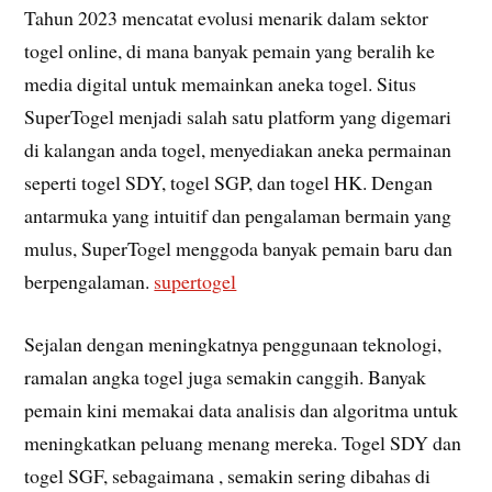
Tahun 2023 mencatat evolusi menarik dalam sektor
togel online, di mana banyak pemain yang beralih ke
media digital untuk memainkan aneka togel. Situs
SuperTogel menjadi salah satu platform yang digemari
di kalangan anda togel, menyediakan aneka permainan
seperti togel SDY, togel SGP, dan togel HK. Dengan
antarmuka yang intuitif dan pengalaman bermain yang
mulus, SuperTogel menggoda banyak pemain baru dan
berpengalaman.
supertogel
Sejalan dengan meningkatnya penggunaan teknologi,
ramalan angka togel juga semakin canggih. Banyak
pemain kini memakai data analisis dan algoritma untuk
meningkatkan peluang menang mereka. Togel SDY dan
togel SGF, sebagaimana , semakin sering dibahas di