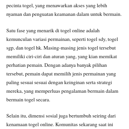
pecinta togel, yang menawarkan akses yang lebih
nyaman dan penguatan keamanan dalam untuk bermain.
Satu fase yang menarik di togel online adalah
kemunculan variasi permainan, seperti togel sdy, togel
sgp, dan togel hk. Masing-masing jenis togel tersebut
memiliki ciri-ciri dan aturan yang, yang kian memikat
perhatian pemain. Dengan adanya banyak pilihan
tersebut, pemain dapat memilih jenis permainan yang
paling sesuai sesuai dengan keinginan serta strategi
mereka, yang memperluas pengalaman bermain dalam
bermain togel secara.
Selain itu, dimensi sosial juga bertumbuh seiring dari
kenamaan togel online. Komunitas sekarang saat ini