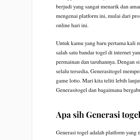
berjudi yang sangat menarik dan aman
mengenai platform ini, mulai dari pro
online hari ini.
Untuk kamu yang baru pertama kali me
salah satu bandar togel di internet 
permainan dan taruhannya. Dengan sis
selalu tersedia, Generasitogel mem
game lotto. Mari kita teliti lebih lanj
Generasitogel dan bagaimana bergabu
Apa sih Generasi toge
Generasi togel adalah platform yang