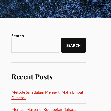
Search
SEARCH
Recent Posts
Metode Sain dalam Mengerti Maha Empat
Dimensi
Menjadi Master di Kudapoker: Tahapan