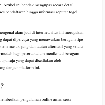
. Artikel ini hendak mengupas secara detail
ses pendaftaran hingga informasi seputar togel
ngenal alam judi di internet, situs ini merupakan
yang dapat dipercaya yang menawarkan beragam tipe
tem masuk yang dan tautan alternatif yang selalu
permudah bagi peserta dalam menikmati beragam
ut apa saja yang dapat disediakan oleh
ng dengan platform ini.
l?
 memberikan pengalaman online aman serta