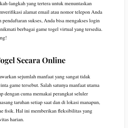
gkah-langkah yang tertera untuk menuntaskan
verifikasi alamat email atau nomor telepon Anda
h pendaftaran sukses, Anda bisa mengakses login
nikmati berbagai game togel virtual yang tersedia.
ung!
ogel Secara Online
awarkan sejumlah manfaat yang sangat tidak
inta game tersebut. Salah satunya manfaat utama
p dengan cuma memakai perangkat seluler
ang taruhan setiap saat dan di lokasi manapun,
e fisik. Hal ini memberikan fleksibilitas yang
itas harian.