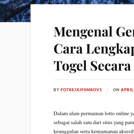
Mengenal Gen
Cara Lengkap
Togel Secara
BY
FOT8EJXJF0M8OV5
ON
APRIL
Dalam alam permainan lotto online y
sebagai salah satu dari situs yang pa
keunggulan serta kenyamanan aksesi