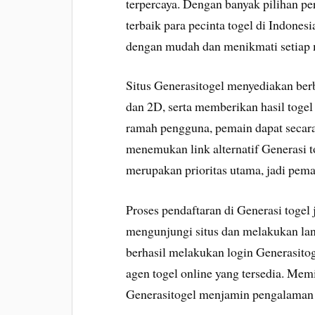
terpercaya. Dengan banyak pilihan pe
terbaik para pecinta togel di Indones
dengan mudah dan menikmati setiap
Situs Generasitogel menyediakan berb
dan 2D, serta memberikan hasil togel
ramah pengguna, pemain dapat secar
menemukan link alternatif Generasi t
merupakan prioritas utama, jadi pem
Proses pendaftaran di Generasi togel
mengunjungi situs dan melakukan lan
berhasil melakukan login Generasito
agen togel online yang tersedia. Memil
Generasitogel menjamin pengalaman