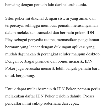
bersaing dengan pemain lain dari seluruh dunia.
Situs poker ini dikenal dengan sistem yang aman dan
terpercaya, sehingga membuat pemain merasa nyaman
dalam melakukan transaksi dan bermain poker. IDN
Play, sebagai penyedia utama, memastikan pengalaman
bermain yang lancar dengan dukungan aplikasi yang
mudah digunakan di perangkat seluler maupun desktop.
Dengan berbagai promosi dan bonus menarik, IDN
Poker juga berusaha menarik lebih banyak pemain baru
untuk bergabung.
Untuk dapat mulai bermain di IDN Poker, pemain perlu
melakukan daftar IDN Poker terlebih dahulu. Proses
pendaftaran ini cukup sederhana dan cepat,