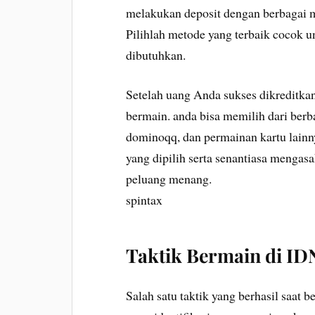
melakukan deposit dengan berbagai m
Pilihlah metode yang terbaik cocok 
dibutuhkan.
Setelah uang Anda sukses dikreditka
bermain. anda bisa memilih dari berb
dominoqq, dan permainan kartu lain
yang dipilih serta senantiasa menga
peluang menang.
spintax
Taktik Bermain di I
Salah satu taktik yang berhasil saa