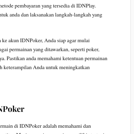
etode pembayaran yang tersedia di IDNPlay.
untuk anda dan laksanakan langkah-langkah yang
n ke akun IDNPoker, Anda siap agar mulai
agai permainan yang ditawarkan, seperti poker,
nya. Pastikan anda memahami ketentuan permainan
sah keterampilan Anda untuk meningkatkan
DNPoker
t bermain di IDNPoker adalah memahami dan