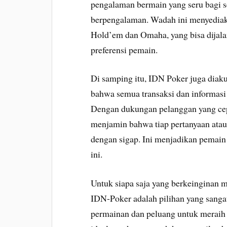
pengalaman bermain yang seru bagi s
berpengalaman. Wadah ini menyediaka
Hold’em dan Omaha, yang bisa dijala
preferensi pemain.
Di samping itu, IDN Poker juga diak
bahwa semua transaksi dan informas
Dengan dukungan pelanggan yang ce
menjamin bahwa tiap pertanyaan atau
dengan sigap. Ini menjadikan pemain t
ini.
Untuk siapa saja yang berkeinginan 
IDN-Poker adalah pilihan yang sanga
permainan dan peluang untuk meraih