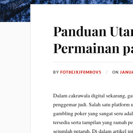
Panduan Uta
Permainan p
BY
FOT8EJXJF0M8OV5
ON
JANUA
Dalam cakrawala digital sekarang, gam
penggemar judi. Salah satu platform
gambling poker yang sangat seru ad
tersedia serta tampilan yang ramah p
sejumlah petaruh. Di dalam artikel 