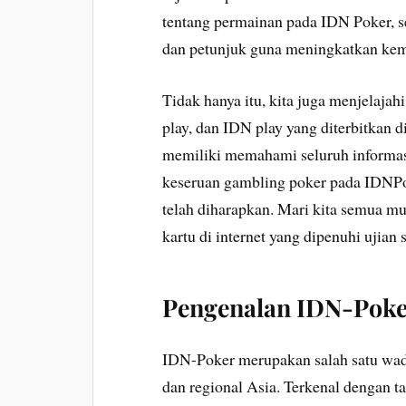
tentang permainan pada IDN Poker, se
dan petunjuk guna meningkatkan k
Tidak hanya itu, kita juga menjelajahi 
play, dan IDN play yang diterbitkan 
memiliki memahami seluruh informasi
keseruan gambling poker pada IDNPo
telah diharapkan. Mari kita semua mu
kartu di internet yang dipenuhi ujian 
Pengenalan IDN-Pok
IDN-Poker merupakan salah satu wada
dan regional Asia. Terkenal dengan 