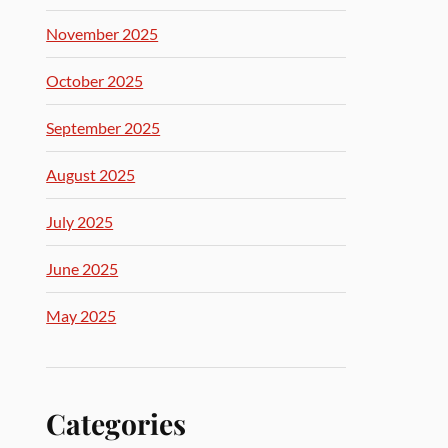
November 2025
October 2025
September 2025
August 2025
July 2025
June 2025
May 2025
Categories