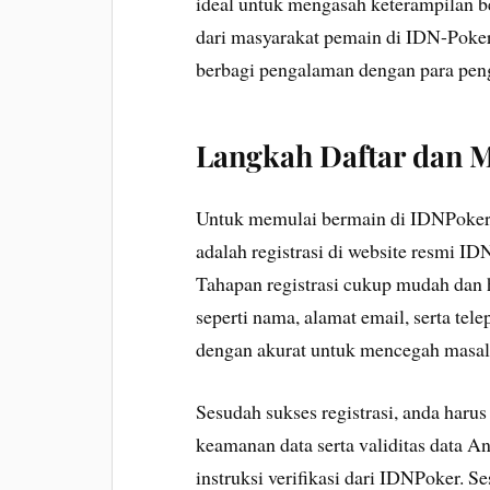
ideal untuk mengasah keterampilan b
dari masyarakat pemain di IDN-Poke
berbagi pengalaman dengan para pen
Langkah Daftar dan 
Untuk memulai bermain di IDNPoker, 
adalah registrasi di website resmi ID
Tahapan registrasi cukup mudah dan
seperti nama, alamat email, serta tel
dengan akurat untuk mencegah masala
Sesudah sukses registrasi, anda haru
keamanan data serta validitas data A
instruksi verifikasi dari IDNPoker. S