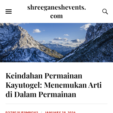
shreeganeshevents.
com
Keindahan Permainan
Kayutogel: Menemukan Arti
di Dalam Permainan
FOT8EJXJF0M8OV5
JANUARY 29, 2026