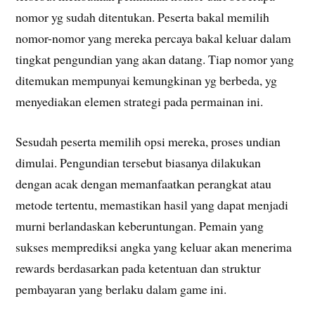
nomor yg sudah ditentukan. Peserta bakal memilih
nomor-nomor yang mereka percaya bakal keluar dalam
tingkat pengundian yang akan datang. Tiap nomor yang
ditemukan mempunyai kemungkinan yg berbeda, yg
menyediakan elemen strategi pada permainan ini.
Sesudah peserta memilih opsi mereka, proses undian
dimulai. Pengundian tersebut biasanya dilakukan
dengan acak dengan memanfaatkan perangkat atau
metode tertentu, memastikan hasil yang dapat menjadi
murni berlandaskan keberuntungan. Pemain yang
sukses memprediksi angka yang keluar akan menerima
rewards berdasarkan pada ketentuan dan struktur
pembayaran yang berlaku dalam game ini.