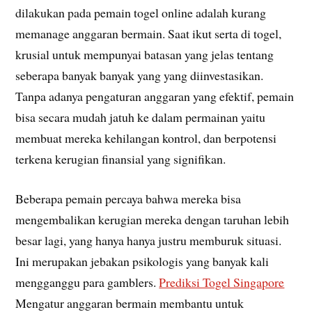
dilakukan pada pemain togel online adalah kurang
memanage anggaran bermain. Saat ikut serta di togel,
krusial untuk mempunyai batasan yang jelas tentang
seberapa banyak banyak yang yang diinvestasikan.
Tanpa adanya pengaturan anggaran yang efektif, pemain
bisa secara mudah jatuh ke dalam permainan yaitu
membuat mereka kehilangan kontrol, dan berpotensi
terkena kerugian finansial yang signifikan.
Beberapa pemain percaya bahwa mereka bisa
mengembalikan kerugian mereka dengan taruhan lebih
besar lagi, yang hanya hanya justru memburuk situasi.
Ini merupakan jebakan psikologis yang banyak kali
mengganggu para gamblers.
Prediksi Togel Singapore
Mengatur anggaran bermain membantu untuk