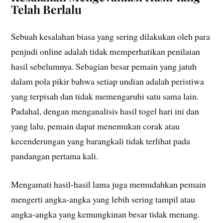
Telah Berlalu
Sebuah kesalahan biasa yang sering dilakukan oleh para
penjudi online adalah tidak memperhatikan penilaian
hasil sebelumnya. Sebagian besar pemain yang jatuh
dalam pola pikir bahwa setiap undian adalah peristiwa
yang terpisah dan tidak memengaruhi satu sama lain.
Padahal, dengan menganalisis hasil togel hari ini dan
yang lalu, pemain dapat menemukan corak atau
kecenderungan yang barangkali tidak terlihat pada
pandangan pertama kali.
Mengamati hasil-hasil lama juga memudahkan pemain
mengerti angka-angka yang lebih sering tampil atau
angka-angka yang kemungkinan besar tidak menang.