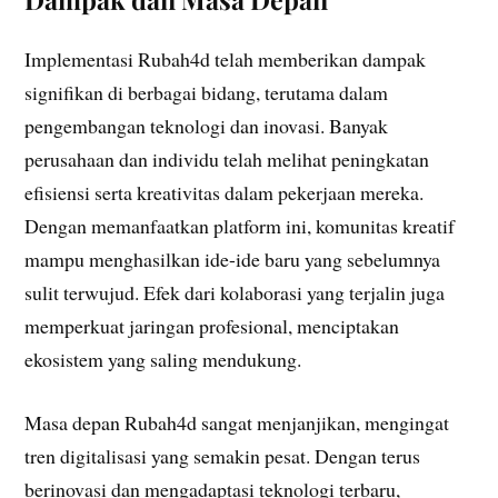
Implementasi Rubah4d telah memberikan dampak
signifikan di berbagai bidang, terutama dalam
pengembangan teknologi dan inovasi. Banyak
perusahaan dan individu telah melihat peningkatan
efisiensi serta kreativitas dalam pekerjaan mereka.
Dengan memanfaatkan platform ini, komunitas kreatif
mampu menghasilkan ide-ide baru yang sebelumnya
sulit terwujud. Efek dari kolaborasi yang terjalin juga
memperkuat jaringan profesional, menciptakan
ekosistem yang saling mendukung.
Masa depan Rubah4d sangat menjanjikan, mengingat
tren digitalisasi yang semakin pesat. Dengan terus
berinovasi dan mengadaptasi teknologi terbaru,