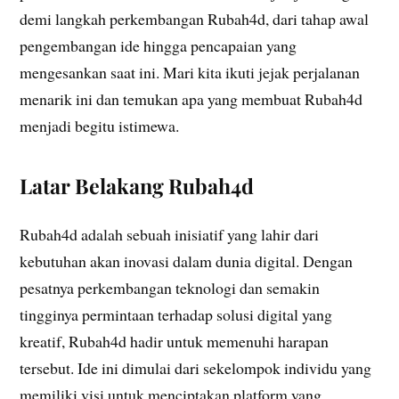
demi langkah perkembangan Rubah4d, dari tahap awal
pengembangan ide hingga pencapaian yang
mengesankan saat ini. Mari kita ikuti jejak perjalanan
menarik ini dan temukan apa yang membuat Rubah4d
menjadi begitu istimewa.
Latar Belakang Rubah4d
Rubah4d adalah sebuah inisiatif yang lahir dari
kebutuhan akan inovasi dalam dunia digital. Dengan
pesatnya perkembangan teknologi dan semakin
tingginya permintaan terhadap solusi digital yang
kreatif, Rubah4d hadir untuk memenuhi harapan
tersebut. Ide ini dimulai dari sekelompok individu yang
memiliki visi untuk menciptakan platform yang