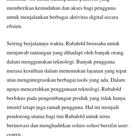
memberikan kemudahan dan akses bagi pengguna
untuk menjalankan berbagai aktivitas digital secara
efisien.
Seiring berjalannya waktu, Rubah4d berusaha untuk
menjawab tantangan yang dihadapi oleh banyak orang
dalam menggunakan teknologi. Banyak pengguna
merasa kesulitan dalam menemukan layanan yang tepat
atau mengintegrasikan berbagai tools yang ada. Dalam
upaya mencerahkan penggunaan teknologi, Rubah4d
berfokus pada pengembangan produk yang tidak hanya
intuitif tetapi juga ramah pengguna. Hal ini menjadi
pendorong utama bagi tim Rubah4d untuk terus
berinovasi dan menghadirkan solusi-solusi bersifat user-
centric.