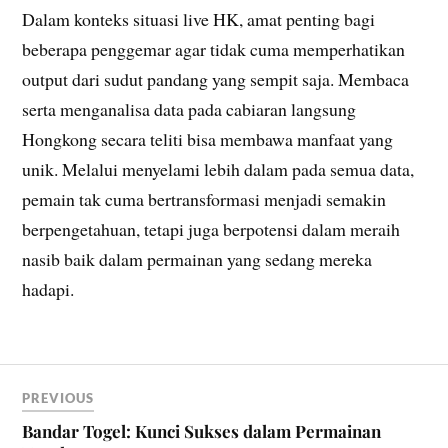
Dalam konteks situasi live HK, amat penting bagi
beberapa penggemar agar tidak cuma memperhatikan
output dari sudut pandang yang sempit saja. Membaca
serta menganalisa data pada cabiaran langsung
Hongkong secara teliti bisa membawa manfaat yang
unik. Melalui menyelami lebih dalam pada semua data,
pemain tak cuma bertransformasi menjadi semakin
berpengetahuan, tetapi juga berpotensi dalam meraih
nasib baik dalam permainan yang sedang mereka
hadapi.
PREVIOUS
Bandar Togel: Kunci Sukses dalam Permainan