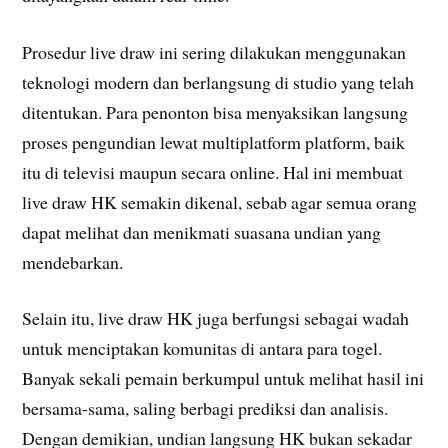
Prosedur live draw ini sering dilakukan menggunakan
teknologi modern dan berlangsung di studio yang telah
ditentukan. Para penonton bisa menyaksikan langsung
proses pengundian lewat multiplatform platform, baik
itu di televisi maupun secara online. Hal ini membuat
live draw HK semakin dikenal, sebab agar semua orang
dapat melihat dan menikmati suasana undian yang
mendebarkan.
Selain itu, live draw HK juga berfungsi sebagai wadah
untuk menciptakan komunitas di antara para togel.
Banyak sekali pemain berkumpul untuk melihat hasil ini
bersama-sama, saling berbagi prediksi dan analisis.
Dengan demikian, undian langsung HK bukan sekadar