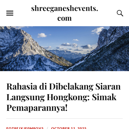
shreeganeshevents.
com
Rahasia di Dibelakang Siaran
Langsung Hongkong: Simak
Pemaparannya!
FOT8EJXJF0M8OV5
OCTOBER 11, 2025