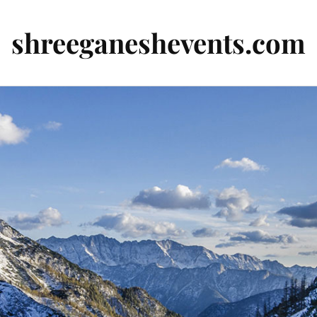
shreeganeshevents.com