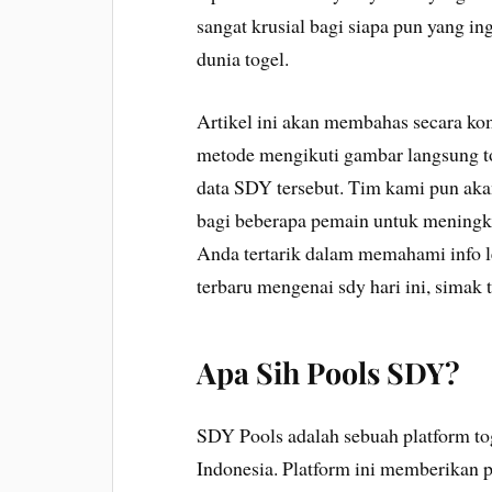
sangat krusial bagi siapa pun yang i
dunia togel.
Artikel ini akan membahas secara k
metode mengikuti gambar langsung to
data SDY tersebut. Tim kami pun a
bagi beberapa pemain untuk meningka
Anda tertarik dalam memahami info l
terbaru mengenai sdy hari ini, simak te
Apa Sih Pools SDY?
SDY Pools adalah sebuah platform tog
Indonesia. Platform ini memberikan 