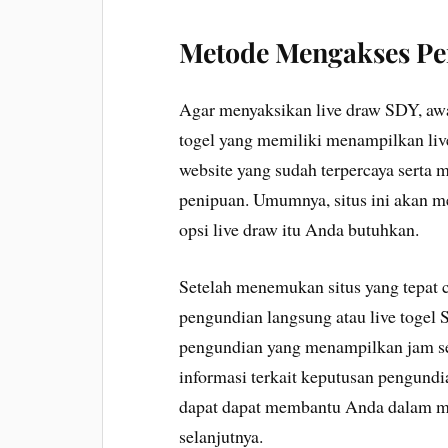
Metode Mengakses P
Agar menyaksikan live draw SDY, awa
togel yang memiliki menampilkan li
website yang sudah terpercaya serta m
penipuan. Umumnya, situs ini akan m
opsi live draw itu Anda butuhkan.
Setelah menemukan situs yang tepat c
pengundian langsung atau live togel 
pengundian yang menampilkan jam ser
informasi terkait keputusan pengundi
dapat dapat membantu Anda dalam m
selanjutnya.