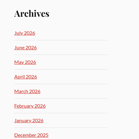
Archives
July 2026
June 2026
May 2026
April 2026
March 2026
February 2026
January 2026
December 2025