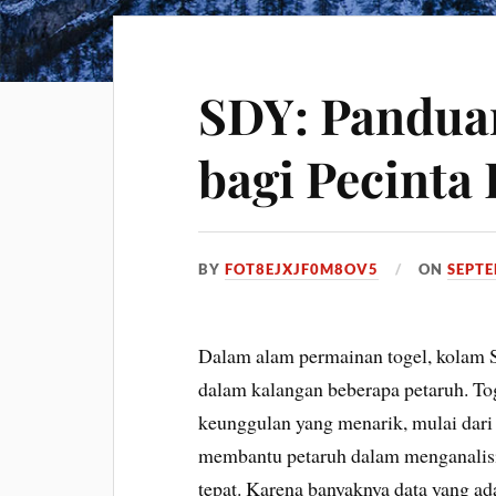
SDY: Pandua
bagi Pecinta
BY
FOT8EJXJF0M8OV5
ON
SEPTE
Dalam alam permainan togel, kolam SD
dalam kalangan beberapa petaruh. To
keunggulan yang menarik, mulai dar
membantu petaruh dalam menganalisis
tepat. Karena banyaknya data yang a