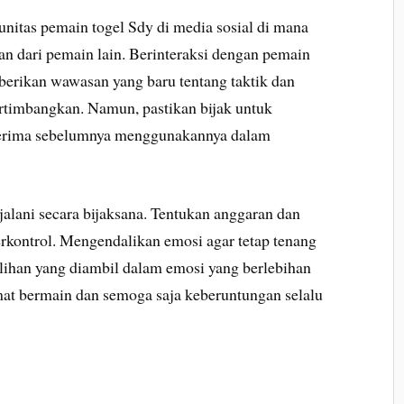
unitas pemain togel Sdy di media sosial di mana
an dari pemain lain. Berinteraksi dengan pemain
erikan wawasan yang baru tentang taktik dan
rtimbangkan. Namun, pastikan bijak untuk
terima sebelumnya menggunakannya dalam
jalani secara bijaksana. Tentukan anggaran dan
erkontrol. Mengendalikan emosi agar tetap tenang
pilihan yang diambil dalam emosi yang berlebihan
at bermain dan semoga saja keberuntungan selalu