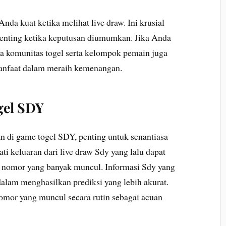
Anda kuat ketika melihat live draw. Ini krusial
enting ketika keputusan diumumkan. Jika Anda
a komunitas togel serta kelompok pemain juga
anfaat dalam meraih kemenangan.
gel SDY
 di game togel SDY, penting untuk senantiasa
ti keluaran dari live draw Sdy yang lalu dapat
 nomor yang banyak muncul. Informasi Sdy yang
dalam menghasilkan prediksi yang lebih akurat.
mor yang muncul secara rutin sebagai acuan