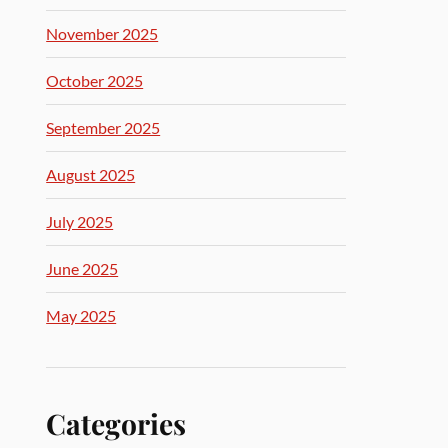
November 2025
October 2025
September 2025
August 2025
July 2025
June 2025
May 2025
Categories