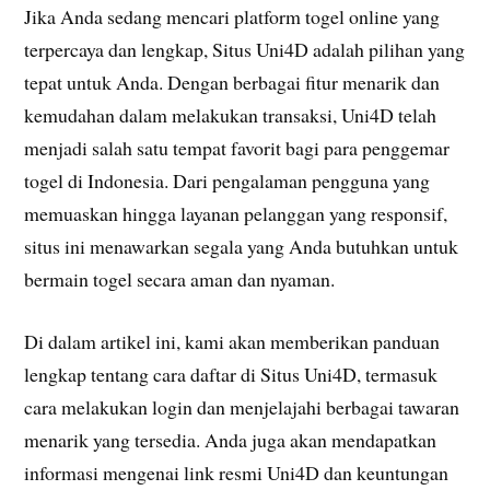
Jika Anda sedang mencari platform togel online yang
terpercaya dan lengkap, Situs Uni4D adalah pilihan yang
tepat untuk Anda. Dengan berbagai fitur menarik dan
kemudahan dalam melakukan transaksi, Uni4D telah
menjadi salah satu tempat favorit bagi para penggemar
togel di Indonesia. Dari pengalaman pengguna yang
memuaskan hingga layanan pelanggan yang responsif,
situs ini menawarkan segala yang Anda butuhkan untuk
bermain togel secara aman dan nyaman.
Di dalam artikel ini, kami akan memberikan panduan
lengkap tentang cara daftar di Situs Uni4D, termasuk
cara melakukan login dan menjelajahi berbagai tawaran
menarik yang tersedia. Anda juga akan mendapatkan
informasi mengenai link resmi Uni4D dan keuntungan