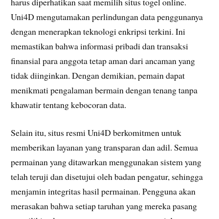
harus diperhatikan saat memilih situs togel online.
Uni4D mengutamakan perlindungan data penggunanya
dengan menerapkan teknologi enkripsi terkini. Ini
memastikan bahwa informasi pribadi dan transaksi
finansial para anggota tetap aman dari ancaman yang
tidak diinginkan. Dengan demikian, pemain dapat
menikmati pengalaman bermain dengan tenang tanpa
khawatir tentang kebocoran data.
Selain itu, situs resmi Uni4D berkomitmen untuk
memberikan layanan yang transparan dan adil. Semua
permainan yang ditawarkan menggunakan sistem yang
telah teruji dan disetujui oleh badan pengatur, sehingga
menjamin integritas hasil permainan. Pengguna akan
merasakan bahwa setiap taruhan yang mereka pasang