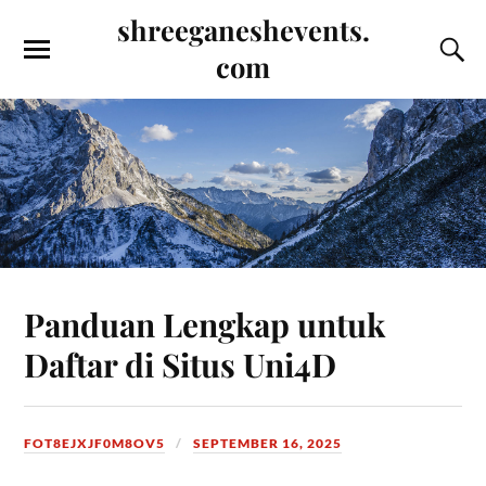
shreeganeshevents.
com
Panduan Lengkap untuk
Daftar di Situs Uni4D
FOT8EJXJF0M8OV5
SEPTEMBER 16, 2025