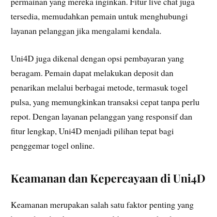
permainan yang mereka inginkan. Fitur live chat juga
tersedia, memudahkan pemain untuk menghubungi
layanan pelanggan jika mengalami kendala.
Uni4D juga dikenal dengan opsi pembayaran yang
beragam. Pemain dapat melakukan deposit dan
penarikan melalui berbagai metode, termasuk togel
pulsa, yang memungkinkan transaksi cepat tanpa perlu
repot. Dengan layanan pelanggan yang responsif dan
fitur lengkap, Uni4D menjadi pilihan tepat bagi
penggemar togel online.
Keamanan dan Kepercayaan di Uni4D
Keamanan merupakan salah satu faktor penting yang