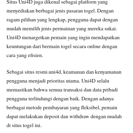
Situs Uni4D juga dikenal sebagai platform yang
menyediakan berbagai jenis pasaran togel. Dengan
ragam pilihan yang lengkap, pengguna dapat dengan
mudah memilih jenis permainan yang mereka sukai.
Uni4D menargetkan pemain yang ingin mendapatkan
keuntungan dari bermain togel secara online dengan
cara yang efisien.
Sebagai situs resmi.uni4d, keamanan dan kenyamanan
pengguna menjadi prioritas utama. Uni4D selalu
memastikan bahwa semua transaksi dan data pribadi
pengguna terlindungi dengan baik. Dengan adanya
berbagai metode pembayaran yang fleksibel, pemain
dapat melakukan deposit dan withdraw dengan mudah
di situs togel ini.