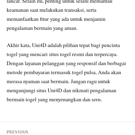
lancar. Selain itu, penting untuk selalu memantau
keamanan saat melakukan transaksi, serta
memanfaatkan fitur yang ada untuk menjamin
pengalaman bermain yang aman.
Akhir kata, Uni4D adalah pilihan tepat bagi pencinta
togel yang mencari situs togel resmi dan terpercaya.
Dengan layanan pelanggan yang responsif dan berbagai
metode pembayaran termasuk togel pulsa, Anda akan
merasa nyaman saat bermain. Jangan ragu untuk
mengunjungi situs Uni4D dan nikmati pengalaman
bermain togel yang menyenangkan dan seru.
PREVIOUS