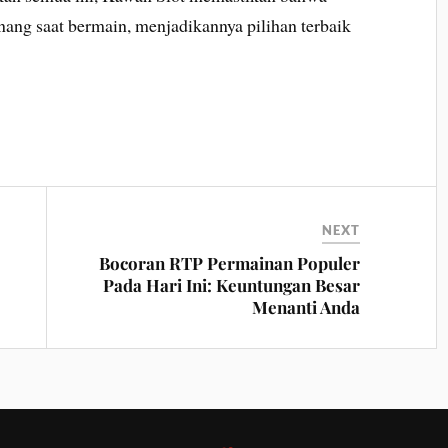
ng saat bermain, menjadikannya pilihan terbaik
NEXT
Bocoran RTP Permainan Populer
Pada Hari Ini: Keuntungan Besar
Menanti Anda