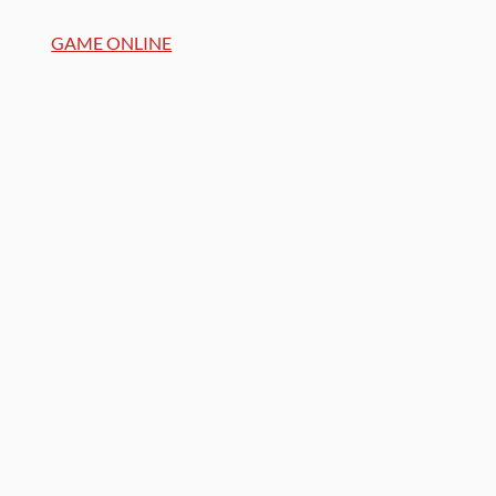
GAME ONLINE