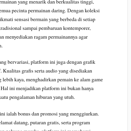
mainan yang menarik dan berkualitas tinggi,
emua pecinta permainan daring. Dengan koleksi
ikmati sensasi bermain yang berbeda di setiap
tradisional sampai pembaruan kontemporer,
an menyediakan ragam permainannya agar
n.
 bervariasi, platform ini juga dengan grafik
 Kualitas grafis serta audio yang disediakan
 lebih kaya, menghadirkan pemain ke alam game
 Hal ini menjadikan platform ini bukan hanya
suatu pengalaman hiburan yang utuh.
 ini ialah bonus dan promosi yang menggiurkan.
amat datang, putaran gratis, serta program