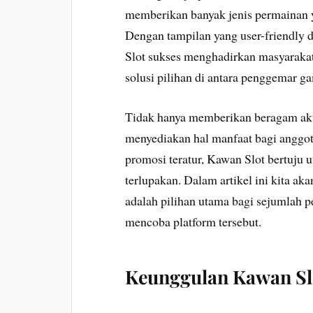
memberikan banyak jenis permainan y
Dengan tampilan yang user-friendly
Slot sukses menghadirkan masyaraka
solusi pilihan di antara penggemar g
Tidak hanya memberikan beragam akti
menyediakan hal manfaat bagi anggo
promosi teratur, Kawan Slot bertuju
terlupakan. Dalam artikel ini kita a
adalah pilihan utama bagi sejumlah p
mencoba platform tersebut.
Keunggulan Kawan Sl