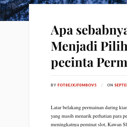
Apa sebabny
Menjadi Pili
pecinta Perm
BY
FOT8EJXJF0M8OV5
ON
SEPTE
Latar belakang permainan daring kia
yang masih menarik perhatian para pe
meningkatnya peminat slot, Kawan Sl