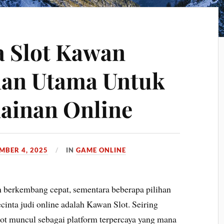
a Slot Kawan
han Utama Untuk
ainan Online
MBER 4, 2025
IN
GAME ONLINE
n berkembang cepat, sementara beberapa pilihan
cinta judi online adalah Kawan Slot. Seiring
ot muncul sebagai platform terpercaya yang mana