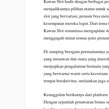
Kawan Slot hadir dengan berbagai per
menjadikannya pilihan utama untuk s
slot yang bervariasi, pemain bisa men
kesempatan mereka login. Dari tema 
Kawan Slot senantiasa mengupdate d
menggugah minat semua jenis pemai
Di samping beragam permainannya yang
yang menawan dan suara yang imersif.
menyajikan pengalaman bermain yang
yang berwarna-warni serta keceriaan.
tempat beraktivitas, melainkan juga 
Keunggulan berikutnya dari platform
Dengan sejumlah penawaran bonus sel