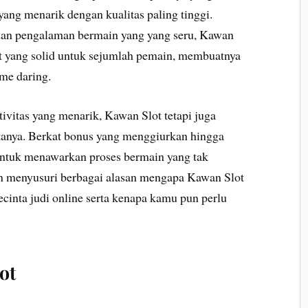
ang menarik dengan kualitas paling tinggi.
 dan pengalaman bermain yang yang seru, Kawan
t yang solid untuk sejumlah pemain, membuatnya
ame daring.
vitas yang menarik, Kawan Slot tetapi juga
tanya. Berkat bonus yang menggiurkan hingga
 untuk menawarkan proses bermain yang tak
kan menyusuri berbagai alasan mengapa Kawan Slot
ecinta judi online serta kenapa kamu pun perlu
ot