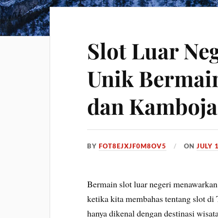
Slot Luar Ne
Unik Bermain
dan Kamboja
BY
FOT8EJXJF0M8OV5
ON
JULY 
Bermain slot luar negeri menawarkan
ketika kita membahas tentang slot di
hanya dikenal dengan destinasi wisata