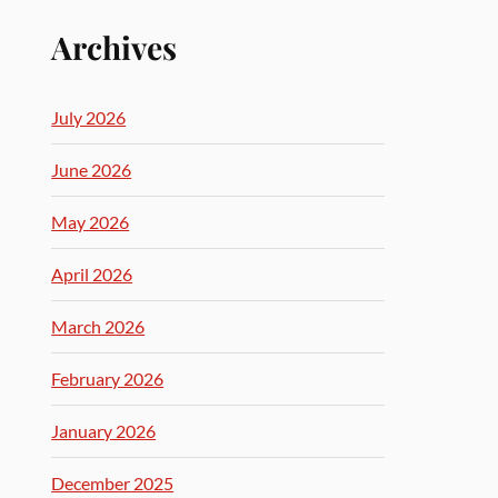
Archives
July 2026
June 2026
May 2026
April 2026
March 2026
February 2026
January 2026
December 2025