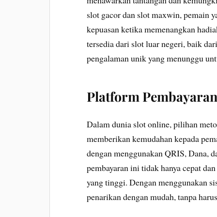
menawarkan tantangan dan kemungkin
slot gacor dan slot maxwin, pemain y
kepuasan ketika memenangkan hadiah 
tersedia dari slot luar negeri, baik 
pengalaman unik yang menunggu untuk
Platform Pembayaran 
Dalam dunia slot online, pilihan me
memberikan kemudahan kepada pemain
dengan menggunakan QRIS, Dana, dan
pembayaran ini tidak hanya cepat dan
yang tinggi. Dengan menggunakan sis
penarikan dengan mudah, tanpa harus 