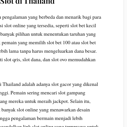
lot di Thailand
n pengalaman yang berbeda dan menarik bagi para
 slot online yang tersedia, seperti slot bet kecil
i banyak pilihan untuk menentukan taruhan yang
pemain yang memilih slot bet 100 atau slot bet
ebih lama tanpa harus mengeluarkan dana besar.
ti slot qris, slot dana, dan slot ovo memudahkan
di Thailand adalah adanya slot gacor yang dikenal
nggi. Pemain sering mencari slot gampang
ng mereka untuk meraih jackpot. Selain itu,
 banyak slot online yang menawarkan desain
ingga pengalaman bermain menjadi lebih
andalkan link slot online yang terpercaya untuk