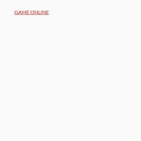
GAME ONLINE