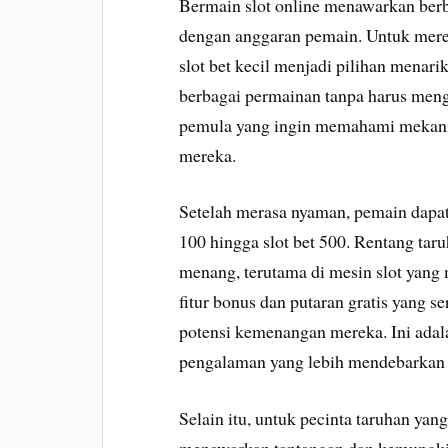
Bermain slot online menawarkan berb
dengan anggaran pemain. Untuk mere
slot bet kecil menjadi pilihan menari
berbagai permainan tanpa harus meng
pemula yang ingin memahami mekani
mereka.
Setelah merasa nyaman, pemain dapat
100 hingga slot bet 500. Rentang tar
menang, terutama di mesin slot yang
fitur bonus dan putaran gratis yang s
potensi kemenangan mereka. Ini adal
pengalaman yang lebih mendebarkan 
Selain itu, untuk pecinta taruhan yang