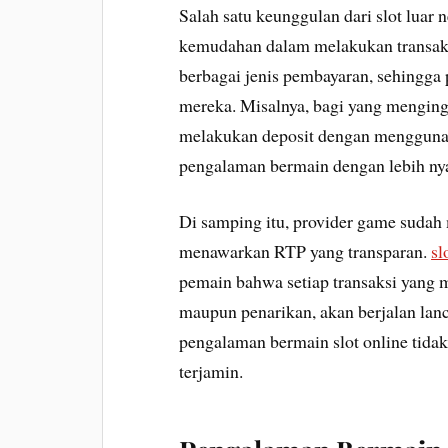
Salah satu keunggulan dari slot luar
kemudahan dalam melakukan transaks
berbagai jenis pembayaran, sehingga 
mereka. Misalnya, bagi yang mengingi
melakukan deposit dengan menggunak
pengalaman bermain dengan lebih n
Di samping itu, provider game suda
menawarkan RTP yang transparan.
sl
pemain bahwa setiap transaksi yang 
maupun penarikan, akan berjalan lan
pengalaman bermain slot online tida
terjamin.