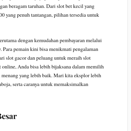
an beragam taruhan. Dari slot bet kecil yang
00 yang penuh tantangan, pilihan tersedia untuk
r, terutama dengan kemudahan pembayaran melalui
. Para pemain kini bisa menikmati pengalaman
ri slot gacor dan peluang untuk meraih slot
nline, Anda bisa lebih bijaksana dalam memilih
enang yang lebih baik. Mari kita eksplor lebih
mboja, serta caranya untuk memaksimalkan
Besar