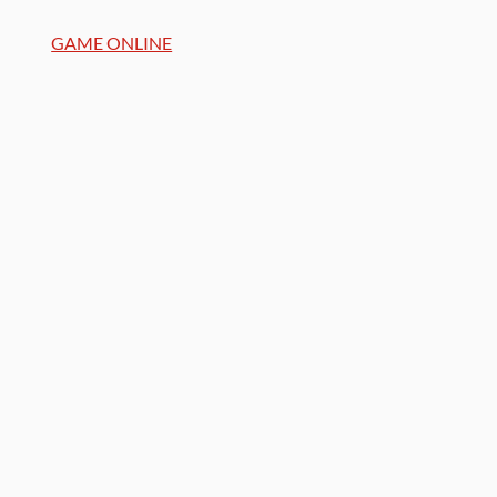
GAME ONLINE