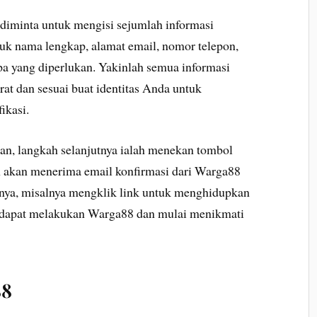
 diminta untuk mengisi sejumlah informasi
asuk nama lengkap, alamat email, nomor telepon,
apa yang diperlukan. Yakinlah semua informasi
t dan sesuai buat identitas Anda untuk
ikasi.
ran, langkah selanjutnya ialah menekan tombol
n akan menerima email konfirmasi dari Warga88
nya, misalnya mengklik link untuk menghidupkan
a dapat melakukan Warga88 dan mulai menikmati
88