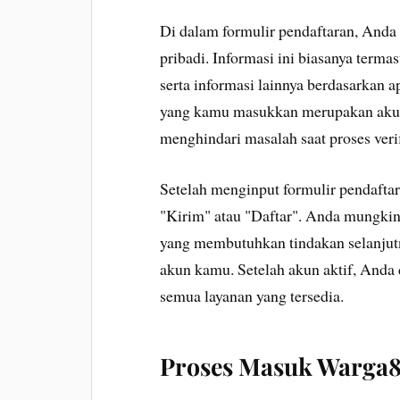
Di dalam formulir pendaftaran, Anda
pribadi. Informasi ini biasanya term
serta informasi lainnya berdasarkan 
yang kamu masukkan merupakan akura
menghindari masalah saat proses verif
Setelah menginput formulir pendafta
"Kirim" atau "Daftar". Anda mungki
yang membutuhkan tindakan selanjut
akun kamu. Setelah akun aktif, And
semua layanan yang tersedia.
Proses Masuk Warga