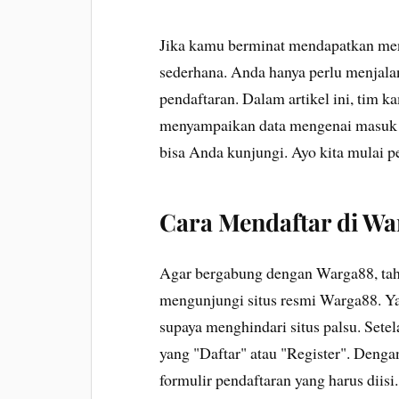
Jika kamu berminat mendapatkan menj
sederhana. Anda hanya perlu menjal
pendaftaran. Dalam artikel ini, tim
menyampaikan data mengenai masuk 
bisa Anda kunjungi. Ayo kita mulai 
Cara Mendaftar di W
Agar bergabung dengan Warga88, taha
mengunjungi situs resmi Warga88. 
supaya menghindari situs palsu. Setel
yang "Daftar" atau "Register". Den
formulir pendaftaran yang harus diisi.