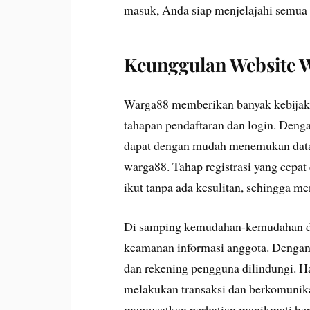
masuk, Anda siap menjelajahi semua f
Keunggulan Website 
Warga88 memberikan banyak kebijaka
tahapan pendaftaran dan login. Deng
dapat dengan mudah menemukan data
warga88. Tahap registrasi yang cepa
ikut tanpa ada kesulitan, sehingga me
Di samping kemudahan-kemudahan da
keamanan informasi anggota. Dengan s
dan rekening pengguna dilindungi. H
melakukan transaksi dan berkomunika
memusatkan perhatian menikmati ber