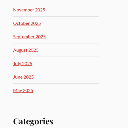
November 2025
October 2025
September 2025
August 2025
July 2025
June 2025
May 2025
Categories