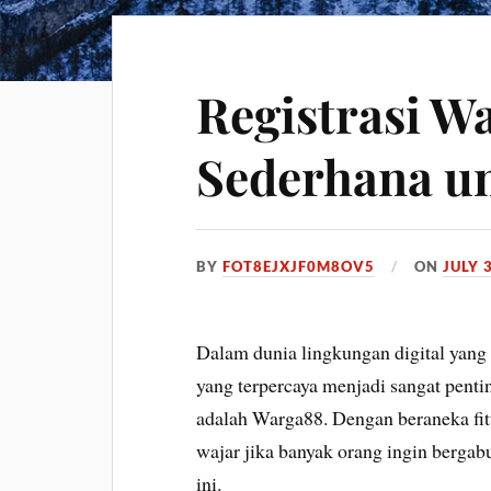
Registrasi W
Sederhana u
BY
FOT8EJXJF0M8OV5
ON
JULY 
Dalam dunia lingkungan digital yang
yang terpercaya menjadi sangat penti
adalah Warga88. Dengan beraneka fit
wajar jika banyak orang ingin bergabu
ini.