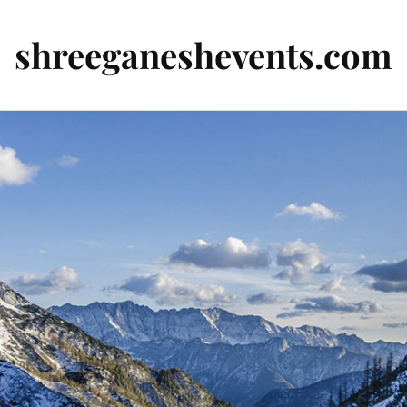
shreeganeshevents.com