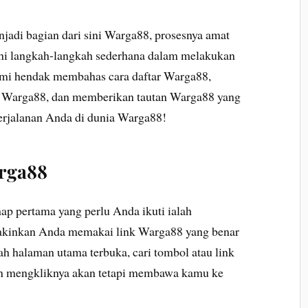
adi bagian dari sini Warga88, prosesnya amat
ani langkah-langkah sederhana dalam melakukan
 kami hendak membahas cara daftar Warga88,
Warga88, dan memberikan tautan Warga88 yang
perjalanan Anda di dunia Warga88!
arga88
p pertama yang perlu Anda ikuti ialah
Yakinkan Anda memakai link Warga88 yang benar
ah halaman utama terbuka, cari tombol atau link
gan mengkliknya akan tetapi membawa kamu ke