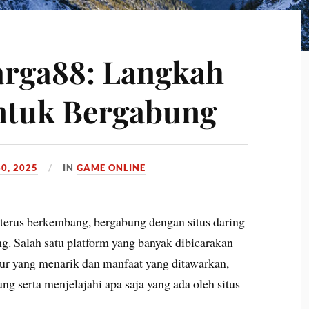
arga88: Langkah
ntuk Bergabung
30, 2025
IN
GAME ONLINE
 terus berkembang, bergabung dengan situs daring
ng. Salah satu platform yang banyak dibicarakan
ur yang menarik dan manfaat yang ditawarkan,
ng serta menjelajahi apa saja yang ada oleh situs